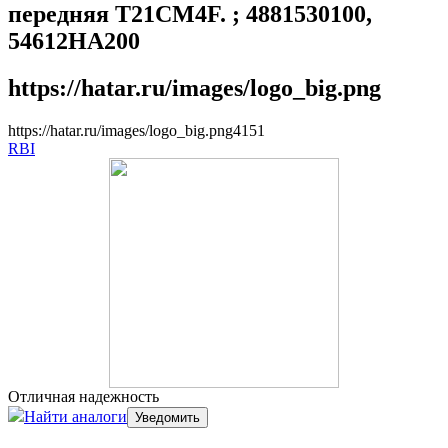
передняя T21CM4F. ; 4881530100,
54612HA200
https://hatar.ru/images/logo_big.png
https://hatar.ru/images/logo_big.png
4
1
5
1
RBI
Отличная надежность
Найти аналоги