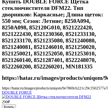
Купить DOUBLE FORCE Щетка
стеклоочистителя DFM22. Тип
дворников: Каркасные; Длина щеток:
550 мм; Сезон: Летние; 8250A094,
8250A098, 852120G010, 8521222420,
8521222430, 8521230360, 8521233130,
8521233170, 8521235080, 8521240080,
8521240081, 8521246010, 8521250020,
8521250021, 8521252050, 8521253010,
8521260140, 8521287401, 8522248070,
8522260200, 8522260201, MN181335
https://hatar.ru/images/products/uniqom
https://hatar.ru/images/products/uniqom/9e7869cb221c29c3502577a7
DOUBLE FORCE
290
₽