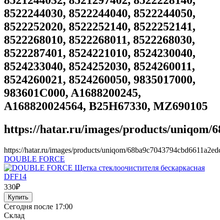
8522244030, 8522244040, 8522244050,
8522252020, 8522252140, 8522252141,
8522268010, 8522268011, 8522268030,
8522287401, 8524221010, 8524230040,
8524233040, 8524252030, 8524260011,
8524260021, 8524260050, 9835017000,
983601C000, A1688200245,
A168820024564, B25H67330, MZ690105
https://hatar.ru/images/products/uniqom
https://hatar.ru/images/products/uniqom/68ba9c7043794cbd6611a2ed
DOUBLE FORCE
330
₽
Сегодня после 17:00
Склад