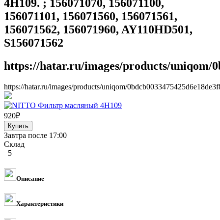
4H109. ; 156071070, 156071100,
156071101, 156071560, 156071561,
156071562, 156071960, AY110HD501,
S156071562
https://hatar.ru/images/products/uniqom
https://hatar.ru/images/products/uniqom/0bdcb0033475425d6e18de3f
920
₽
Завтра после 17:00
Склад
5
Описание
Характеристики