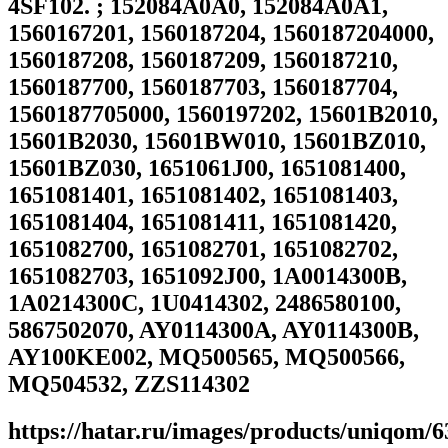
4SF102. ; 152084A0A0, 152084A0A1,
1560167201, 1560187204, 1560187204000,
1560187208, 1560187209, 1560187210,
1560187700, 1560187703, 1560187704,
1560187705000, 1560197202, 15601B2010,
15601B2030, 15601BW010, 15601BZ010,
15601BZ030, 1651061J00, 1651081400,
1651081401, 1651081402, 1651081403,
1651081404, 1651081411, 1651081420,
1651082700, 1651082701, 1651082702,
1651082703, 1651092J00, 1A0014300B,
1A0214300C, 1U0414302, 2486580100,
5867502070, AY0114300A, AY0114300B,
AY100KE002, MQ500565, MQ500566,
MQ504532, ZZS114302
https://hatar.ru/images/products/uniqom/