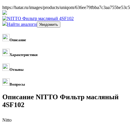
https://hatar.ru/images/products/uniqom/636ee79fbba7c3aa755be53c5
Найти аналоги
Описание
Характеристики
Отзывы
Вопросы
Описание NITTO Фильтр масляный
4SF102
Nitto