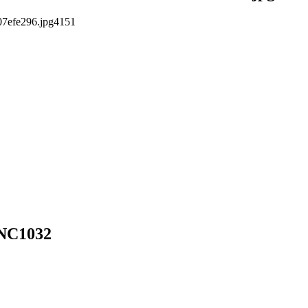
07efe296.jpg
4
1
5
1
NC1032