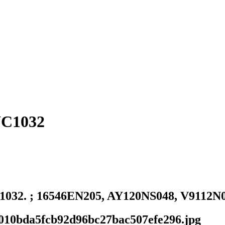
NC1032
32. ; 16546EN205, AY120NS048, V9112N
/5010bda5fcb92d96bc27bac507efe296.jpg