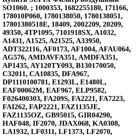
SO1060. ; 1000353, 1682255180, 171166,
178010P060, 1780138050, 1780138051,
17801380518E, 18409, 2002209, 20209,
49350, 4TP1095, 7101918SX, A1032,
A1431, A1525, A21525, A33950,
ADT322116, AF0173, AF1004, AFAU064,
AG576, AMDAVFA351, AMDFA351,
AP1435, AY120TY093, B130170050,
C32011, CA10835, DFA967,
DP1110100781, E1293L, E1480L,
EAF00062M, EAF967, ELP9582,
F026400303, FA209S, FA2221, FA7223,
FAI262, FAP2221, FAZ1135JE,
FAZ1135OZ, GB95015, GIR04290,
HAF048, IF2070, JDAX068, KA0308,
LA1932, LF0311, LF1373, LF2070,