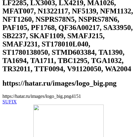
LF2285, LX3003, LX4219, MA1026,
MFAT007, N1322117, NF5139, NFM1132,
NFT1260, NSPRS78N5, NSPRS78N6,
PAF105, PF1768, QF36A00217, SA33950,
SB2237, SKAF1109, SMAFJ215,
SMAFJ231, ST178010L040,
ST1780138050, STMD603384, TA1390,
TA1694, TA1711, TBC1295, TGA1032,
TR32011, TTF0094, V91120050, WA2004
https://hatar.ru/images/logo_big.png
https://hatar.ru/images/logo_big.png
4
1
5
1
SUFIX