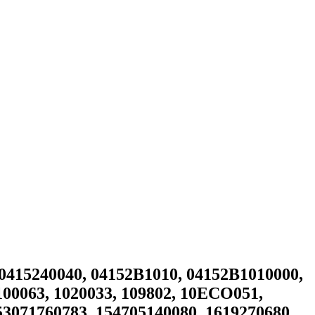
415240040, 04152B1010, 04152B1010000,
00063, 1020033, 109802, 10ECO051,
53071760783, 154705140080, 1619270680,