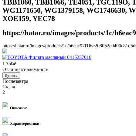
TBB1060, TBB1066, TE4051, TGC119O, TO
WG1171650, WG1379158, WG1746630, WG
XOE159, YEC78
https://hatar.ru/images/products/1c/b6ea
https://hatar.ru/images/products/1c/b6eac97f1f6e208052c9400c81d5d
1 350
₽
Отличная надежность
Послезавтра
Склад
2
Описание
Характеристики