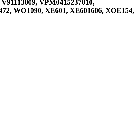
, V91113009, VPM0415237010,
72, WO1090, XE601, XE601606, XOE154,