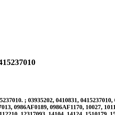
15237010
010. ; 03935202, 0410831, 0415237010, 0
013, 0986AF0189, 0986AF1170, 10027, 1011
2210, 12317093, 14104, 14124, 1510179, 1