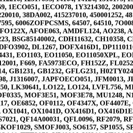
69, 1ECO051, 1ECO078, 1Y3214302, 2002006
220010, 38DA002, 415237010, 450001252, 48
37595, 6006ZOFPCSMS, 64507, 64510, 7O008
 AFO122X, AFOE063, AMDFL124, AO238, A
23, BSG85140002, CDH11632, CH10358, 
 DFO3902, DL1267, DOFX416D1, DP111011
431, EO1103, EO11050, EO11050XPL, EOF
112001, F669, FA5973ECO, FH152Z, FL025
4, GB1231, GB1232, GFLG231, H02TY024
698, J1316007, JAPFOECO051, JFM0013, 
E250, LK30641, LO122, LO124, LVFL756, 
0335, MOF3E51, MOF3E78, MU1248, N13
1117, OE6852, OF0112, OF4347X, OF4407
 OX1041, OX1041D, OX416D1, OX416D1ECO
S7021, QF14A00031, QFL0096, RF2079, R
KOF1029, SMOFJ003, SO6157, SP1055, SP1