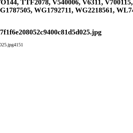
144, TTF2078, V540006, V6311, V700115
1787505, WG1792711, WG2218561, WL74
c97f1f6e208052c9400c81d5d025.jpg
025.jpg
4
1
5
1