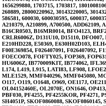
1656299880, 1703715, 1703817, 180100810
260889, 28000220962, 30143220005, 30143
586581, 600030, 600030595, 600037, 6000
A210379, A210899, A700500, ADD62109,
B16CR0503, B16MR0014, BFO4123, BRF2
CRLR6006Z, D131U10, D15110, DFO007,
E210HD228, E50369, E630H02D103, ELH4
F00E369854, F026407091, F026407092, F
FOECO078, FOFTY025, FOP369, FOP631
HU6006Z, IB770009KIT, IB774062, IFL3
L174, L419, L915, LATI83, LF908, LFO
MLE1529, MMF040296, MMF045080, MOF
O117, O119, O1648, O969, OE117J, OE2
OL04152460E, OL2070E, ON1646, OP413,
PBF030, PF4255, PF4255KOR, PF4271, P
SH4051P, SKOF0860088, SKOF0860145, S