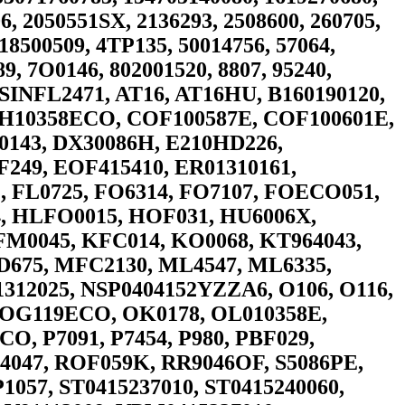
, 2050551SX, 2136293, 2508600, 260705,
18500509, 4TP135, 50014756, 57064,
9, 7O0146, 802001520, 8807, 95240,
SINFL2471, AT16, AT16HU, B160190120,
CH10358ECO, COF100587E, COF100601E,
0143, DX30086H, E210HD226,
249, EOF415410, ER01310161,
2, FL0725, FO6314, FO7107, FOECO051,
, HLFO0015, HOF031, HU6006X,
JFM0045, KFC014, KO0068, KT964043,
MD675, MFC2130, ML4547, ML6335,
12025, NSP0404152YZZA6, O106, O116,
E, OG119ECO, OK0178, OL010358E,
, P7091, P7454, P980, PBF029,
F4047, ROF059K, RR9046OF, S5086PE,
057, ST0415237010, ST0415240060,