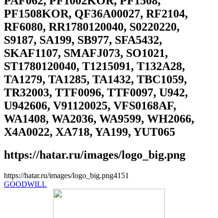
PAF062, PF1002KOR, PF1508,
PF1508KOR, QF36A00027, RF2104,
RF6080, RR1780120040, S0220220,
S9187, SA199, SB977, SFA5432,
SKAF1107, SMAFJ073, SO1021,
ST1780120040, T1215091, T132A28,
TA1279, TA1285, TA1432, TBC1059,
TR32003, TTF0096, TTF0097, U942,
U942606, V91120025, VFS0168AF,
WA1408, WA2036, WA9599, WH2066,
X4A0022, XA718, YA199, YUT065
https://hatar.ru/images/logo_big.png
https://hatar.ru/images/logo_big.png
4
1
5
1
GOODWILL