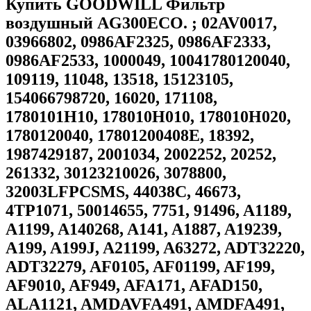
Купить GOODWILL Фильтр
воздушный AG300ECO. ; 02AV0017,
03966802, 0986AF2325, 0986AF2333,
0986AF2533, 1000049, 10041780120040,
109119, 11048, 13518, 15123105,
154066798720, 16020, 171108,
1780101H10, 178010H010, 178010H020,
1780120040, 17801200408E, 18392,
1987429187, 2001034, 2002252, 20252,
261332, 30123210026, 3078800,
32003LFPCSMS, 44038C, 46673,
4TP1071, 50014655, 7751, 91496, A1189,
A1199, A140268, A141, A1887, A19239,
A199, A199J, A21199, A63272, ADT32220,
ADT32279, AF0105, AF01199, AF199,
AF9010, AF949, AFA171, AFAD150,
ALA1121, AMDAVFA491, AMDFA491,