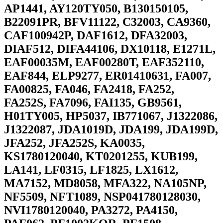
AP1441, AY120TY050, B130150105,
B22091PR, BFV11122, C32003, CA9360,
CAF100942P, DAF1612, DFA32003,
DIAF512, DIFA44106, DX10118, E1271L,
EAF00035M, EAF00280T, EAF352110,
EAF844, ELP9277, ER01410631, FA007,
FA00825, FA046, FA2418, FA252,
FA252S, FA7096, FAI135, GB9561,
H01TY005, HP5037, IB771067, J1322086,
J1322087, JDA1019D, JDA199, JDA199D,
JFA252, JFA252S, KA0035,
KS1780120040, KT0201255, KUB199,
LA141, LF0315, LF1825, LX1612,
MA7152, MD8058, MFA322, NA105NP,
NF5509, NFT1089, NSP041780128030,
NVI1780120040, PA3272, PA4150,