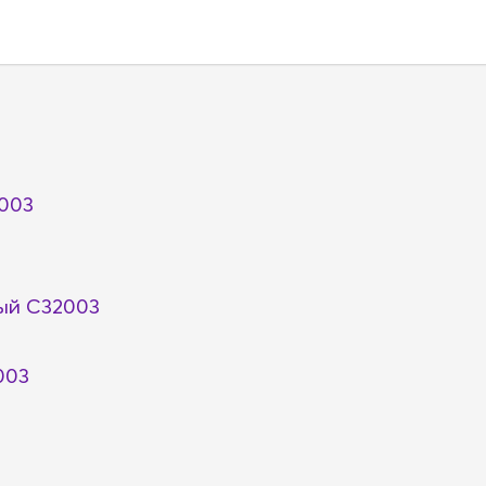
003
ый C32003
003