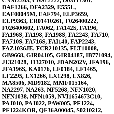
CNS12203, CNS12222, D03117301,
DAF1266, DFA2329, E555L,
EAF00045M, EAF794, ELP3659,
ELP9363, ER01410261, F026400222,
F026400602, FA062, FA142S, FA196,
FA196S, FA198, FA198S, FA2243, FA710,
FA710S, FA716S, FAI140, FAP2243,
FAZ1036JE, FCR210135, FLT10008,
GB9668, GIR04105, GIR04187, IB771094,
J1321028, J1327010, JDAN202V, JFA196,
JFA196S, KA0176, LF0184, LF1465,
LF2295, LX1266, LX1298, LX826,
MA8506, MD9182, MMF015164,
NA2297, NA263, NF5268, NFN1020,
NFN1038, NFN1059, NVI1654673C10,
PAJ010, PAJ022, PAW005, PF1224,
PF1224KOR, QF36A00045, S0210212,