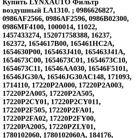
Купить LYNXAUTO Фильтр
воздушный LA1310. ; 0986626827,
0986AF2566, 0986AF2596, 0986B02300,
0986MF4100, 1000014, 11022,
1457433274, 152071758388, 16237,
162372, 1654617B00, 165461HC2A,
1654630P00, 165463J410, 165463J41A,
1654673C00, 1654673C01, 1654673C10,
1654673C11, 16546AA030, 16546F5101,
16546JG30A, 16546JG30AC148, 171093,
1714110, 17220P2A000, 17220P2A003,
17220P2A005, 17220P2A505,
17220P2CY01, 17220P2CY011,
17220P2F505, 17220P2FA01,
17220P2FA02, 17220P2FY00,
17220PA2005, 17220PZLY01,
1780102060, 1780102060A, 184176,