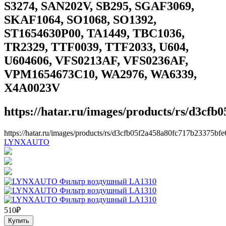
S3274, SAN202V, SB295, SGAF3069,
SKAF1064, SO1068, SO1392,
ST1654630P00, TA1449, TBC1036,
TR2329, TTF0039, TTF2033, U604,
U604606, VFS0213AF, VFS0236AF,
VPM1654673C10, WA2976, WA6339,
X4A0023V
https://hatar.ru/images/products/rs/d3cf
https://hatar.ru/images/products/rs/d3cfb05f2a458a80fc717b23375bfe
LYNXAUTO
510
₽