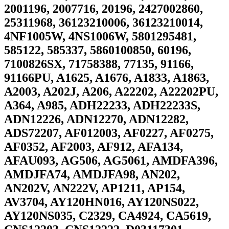
2001196, 2007716, 20196, 2427002860,
25311968, 36123210006, 36123210014,
4NF1005W, 4NS1006W, 5801295481,
585122, 585337, 5860100850, 60196,
7100826SX, 71758388, 77135, 91166,
91166PU, A1625, A1676, A1833, A1863,
A2003, A202J, A206, A22202, A22202PU,
A364, A985, ADH22233, ADH22233S,
ADN12226, ADN12270, ADN12282,
ADS72207, AF012003, AF0227, AF0275,
AF0352, AF2003, AF912, AFA134,
AFAU093, AG506, AG5061, AMDFA396,
AMDJFA74, AMDJFA98, AN202,
AN202V, AN222V, AP1211, AP154,
AV3704, AY120HN016, AY120NS022,
AY120NS035, C2329, CA4924, CA5619,