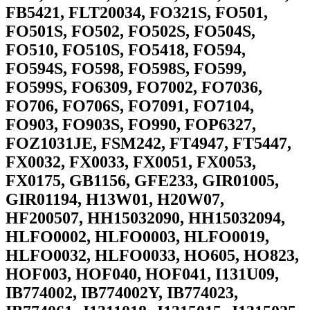
FB5421, FLT20034, FO321S, FO501,
FO501S, FO502, FO502S, FO504S,
FO510, FO510S, FO5418, FO594,
FO594S, FO598, FO598S, FO599,
FO599S, FO6309, FO7002, FO7036,
FO706, FO706S, FO7091, FO7104,
FO903, FO903S, FO990, FOP6327,
FOZ1031JE, FSM242, FT4947, FT5447,
FX0032, FX0033, FX0051, FX0053,
FX0175, GB1156, GFE233, GIR01005,
GIR01194, H13W01, H20W07,
HF200507, HH15032090, HH15032094,
HLFO0002, HLFO0003, HLFO0019,
HLFO0032, HLFO0033, HO605, HO823,
HOF003, HOF040, HOF041, I131U09,
IB774002, IB774002Y, IB774023,