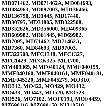
MD071462, MD071462A, MD084693,
MD084963, MD097003, MD136466,
MD136790, MD1445, MD17440,
MD30795, MD31805, MD322508,
MD352626, MD356000, MD409365,
MD609982, MD61445, MD69982,
MD7095, MD71462, MD71462A,
MD7360, MD84693, MD97003,
ME322508, MFC1318, MFC1327,
MFC1429, MFCK325, ML1700,
MM409365, MMF040124, MMF040159,
MMF040160, MMF040161, MMF040181,
MMF045220, MMF045279, MO310,
MO312, MO422, MO429, MO432,
MO433, MO443, MO520, MO523,
MO526, MO7102, MOF0193, MOF4459,
MZ690116, MZ690150, N1310510,