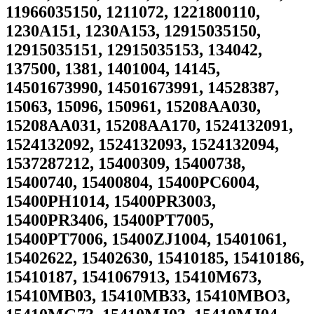
11966035150, 1211072, 1221800110,
1230A151, 1230A153, 12915035150,
12915035151, 12915035153, 134042,
137500, 1381, 1401004, 14145,
14501673990, 14501673991, 14528387,
15063, 15096, 150961, 15208AA030,
15208AA031, 15208AA170, 1524132091,
1524132092, 1524132093, 1524132094,
1537287212, 15400309, 15400738,
15400740, 15400804, 15400PC6004,
15400PH1014, 15400PR3003,
15400PR3406, 15400PT7005,
15400PT7006, 15400ZJ1004, 15401061,
15402622, 15402630, 15410185, 15410186,
15410187, 1541067913, 15410M673,
15410MB03, 15410MB33, 15410MBO3,