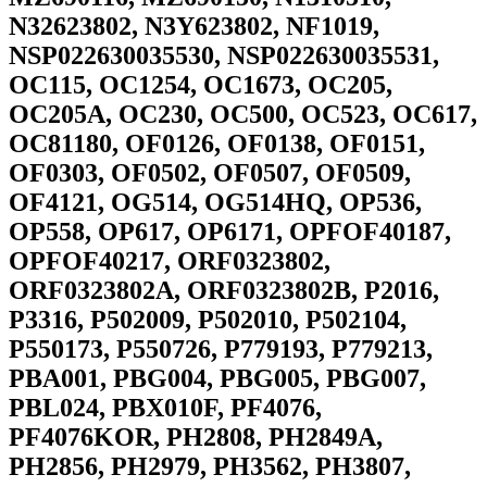
N32623802, N3Y623802, NF1019,
NSP022630035530, NSP022630035531,
OC115, OC1254, OC1673, OC205,
OC205A, OC230, OC500, OC523, OC617,
OC81180, OF0126, OF0138, OF0151,
OF0303, OF0502, OF0507, OF0509,
OF4121, OG514, OG514HQ, OP536,
OP558, OP617, OP6171, OPFOF40187,
OPFOF40217, ORF0323802,
ORF0323802A, ORF0323802B, P2016,
P3316, P502009, P502010, P502104,
P550173, P550726, P779193, P779213,
PBA001, PBG004, PBG005, PBG007,
PBL024, PBX010F, PF4076,
PF4076KOR, PH2808, PH2849A,
PH2856, PH2979, PH3562, PH3807,