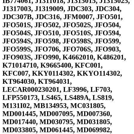
IB774061, J1311018, J1315015, J1315025,
J1317003, J1319009, JDC303, JDC304,
JDC307B, JDC316, JFM0007, JFO501,
JFO501S, JFO502, JFO502S, JFO504,
JFO504S, JFO510, JFO510S, JFO594,
JFO594S, JFO598, JFO598S, JFO599,
JFO599S, JFO706, JFO706S, JFO903,
JFO903S, JFO990, K4662010, K486201,
K71014710, K9665400, KFC001,
KFC007, KKY0114302, KKYO114302,
KT964030, KT964031,
LECAR000230201, LF3996, LF703,
LFP550173, LS465, LS489A, LS819,
M131I02, MB134953, MC031805,
MD001445, MD007095, MD007360,
MD017440, MD030795, MD031805,
MD033805, MD061445, MD069982,