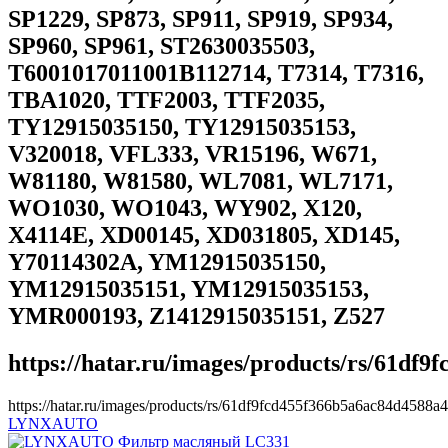
SP1229, SP873, SP911, SP919, SP934,
SP960, SP961, ST2630035503,
T6001017011001B112714, T7314, T7316,
TBA1020, TTF2003, TTF2035,
TY12915035150, TY12915035153,
V320018, VFL333, VR15196, W671,
W81180, W81580, WL7081, WL7171,
WO1030, WO1043, WY902, X120,
X4114E, XD00145, XD031805, XD145,
Y70114302A, YM12915035150,
YM12915035151, YM12915035153,
YMR000193, Z1412915035151, Z527
https://hatar.ru/images/products/rs/61df
https://hatar.ru/images/products/rs/61df9fcd455f366b5a6ac84d4588a4
LYNXAUTO