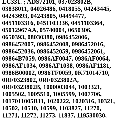
LC331. ; ADS72101, 037023802B,
03838011, 04026486, 0418055, 04243445,
04243693, 04243805, 04494477,
0451103316, 0451103336, 0451103364,
05012967AA, 05740004, 0650306,
0650393, 08030380, 0986452006,
0986452007, 0986452008, 0986452016,
0986452036, 0986452059, 0986452061,
09864B7059, 0986AF0047, 0986AF0064,
0986AF1034, 0986AF1038, 0986AF1181,
0986B00002, 0986TF0059, 0K71014710,
0RF0323802, 0RF0323802A,
0RF0323802B, 1000003044, 1003321,
1005502, 1005510, 1005599, 1007706,
1017011005B11, 1020222, 1020316, 10321,
10502, 10510, 10599, 1103827, 11270,
11271, 11272, 11273, 11837, 119530030,