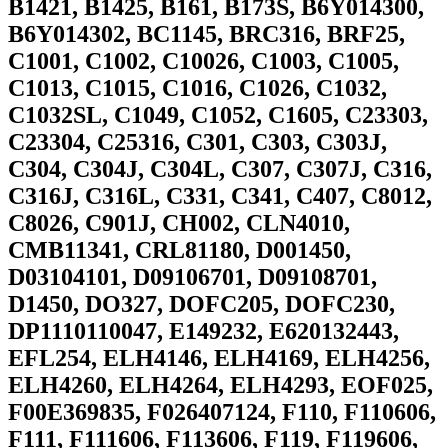
B1421, B1425, B161, B173S, B6Y014300,
B6Y014302, BC1145, BRC316, BRF25,
C1001, C1002, C10026, C1003, C1005,
C1013, C1015, C1016, C1026, C1032,
C1032SL, C1049, C1052, C1605, C23303,
C23304, C25316, C301, C303, C303J,
C304, C304J, C304L, C307, C307J, C316,
C316J, C316L, C331, C341, C407, C8012,
C8026, C901J, CH002, CLN4010,
CMB11341, CRL81180, D001450,
D03104101, D09106701, D09108701,
D1450, DO327, DOFC205, DOFC230,
DP1110110047, E149232, E620132443,
EFL254, ELH4146, ELH4169, ELH4256,
ELH4260, ELH4264, ELH4293, EOF025,
F00E369835, F026407124, F110, F110606,
F111, F111606, F113606, F119, F119606,