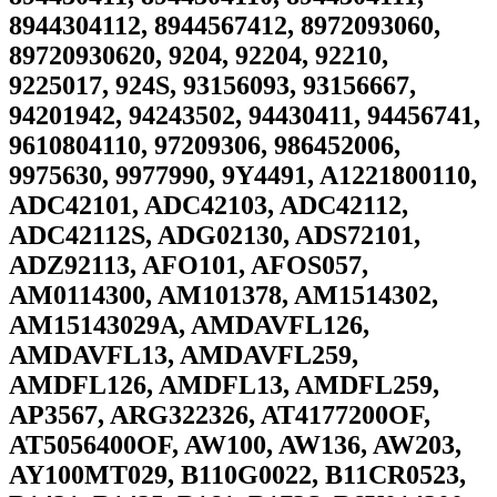
8944304112, 8944567412, 8972093060,
89720930620, 9204, 92204, 92210,
9225017, 924S, 93156093, 93156667,
94201942, 94243502, 94430411, 94456741,
9610804110, 97209306, 986452006,
9975630, 9977990, 9Y4491, A1221800110,
ADC42101, ADC42103, ADC42112,
ADC42112S, ADG02130, ADS72101,
ADZ92113, AFO101, AFOS057,
AM0114300, AM101378, AM1514302,
AM15143029A, AMDAVFL126,
AMDAVFL13, AMDAVFL259,
AMDFL126, AMDFL13, AMDFL259,
AP3567, ARG322326, AT4177200OF,
AT5056400OF, AW100, AW136, AW203,
AY100MT029, B110G0022, B11CR0523,