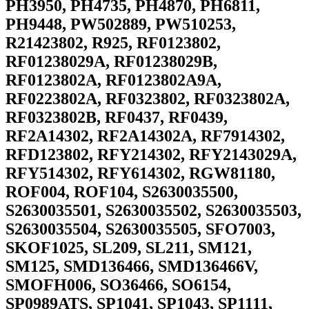
PH3950, PH4735, PH4870, PH6811,
PH9448, PW502889, PW510253,
R21423802, R925, RF0123802,
RF01238029A, RF01238029B,
RF0123802A, RF0123802A9A,
RF0223802A, RF0323802, RF0323802A,
RF0323802B, RF0437, RF0439,
RF2A14302, RF2A14302A, RF7914302,
RFD123802, RFY214302, RFY2143029A,
RFY514302, RFY614302, RGW81180,
ROF004, ROF104, S2630035500,
S2630035501, S2630035502, S2630035503,
S2630035504, S2630035505, SFO7003,
SKOF1025, SL209, SL211, SM121,
SM125, SMD136466, SMD136466V,
SMOFH006, SO36466, SO6154,
SP0989ATS, SP1041, SP1043, SP1111,