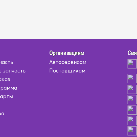
Организациям
Свя
часть
Автосервисам
ь запчасть
Поставщикам
аказ
грамма
карты
ра