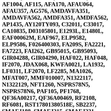
AF1004, AF115, AFA170, AFAU064,
AFAU357, AG576, AMDAVFA351,
AMDAVFA562, AMDFA351, AMDFA562,
AP1435, AY120TY093, C32011, C33017,
CA10835, D03105801, E1293L, E1480L,
EAF00062M, EAF967, ELP9582,
ELP9586, F026400303, FA209S, FA2221,
FA7223, FAI262, GB95015, GB95093,
GIR04288, GIR04290, HAF022, HAF048,
IF2070, JDAX068, KWFA0021, LA1932,
LF0311, LF2070, LF2285, MA1026,
MFAT007, MMF010007, N1322117,
N1322129, NFT1260, NSPRS78N5,
NSPRS78N6, PAF105, PF1768,
QF36A00217, QF36A00469, RF2108,
RF6081, RST17801380518E, SB2237,