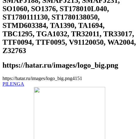
SMAFJ188, SMAFJ215, SMAFJ231,
SO1060, SO1376, ST178010L040,
ST1780111130, ST1780138050,
STMD603384, TA1390, TA1694,
TBC1295, TGA1032, TR32011, TR33017,
TTF0094, TTF0095, V91120050, WA2004,
Z32763
https://hatar.ru/images/logo_big.png
https://hatar.ru/images/logo_big.png
4
1
5
1
PILENGA