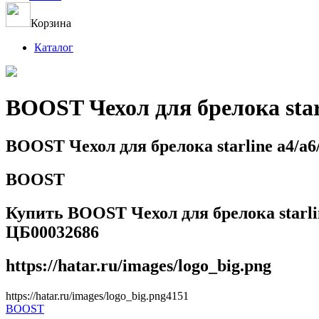
Корзина
Каталог
BOOST Чехол для брелока star
BOOST Чехол для брелока starline a4/a
BOOST
Купить BOOST Чехол для брелока starlin
ЦБ00032686
https://hatar.ru/images/logo_big.png
https://hatar.ru/images/logo_big.png
4
1
5
1
BOOST