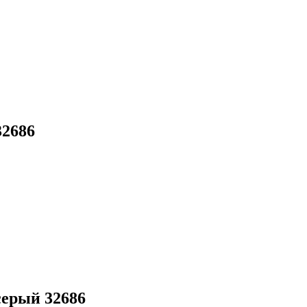
32686
серый 32686