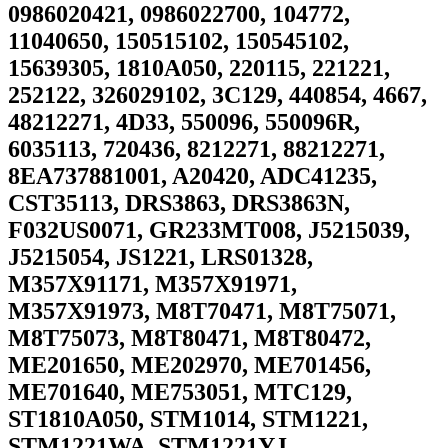
0986020421, 0986022700, 104772,
11040650, 150515102, 150545102,
15639305, 1810A050, 220115, 221221,
252122, 326029102, 3C129, 440854, 4667,
48212271, 4D33, 550096, 550096R,
6035113, 720436, 8212271, 88212271,
8EA737881001, A20420, ADC41235,
CST35113, DRS3863, DRS3863N,
F032US0071, GR233MT008, J5215039,
J5215054, JS1221, LRS01328,
M357X91171, M357X91971,
M357X91973, M8T70471, M8T75071,
M8T75073, M8T80471, M8T80472,
ME201650, ME202970, ME701456,
ME701640, ME753051, MTC129,
ST1810A050, STM1014, STM1221,
STM1221WA, STM1221YJ,