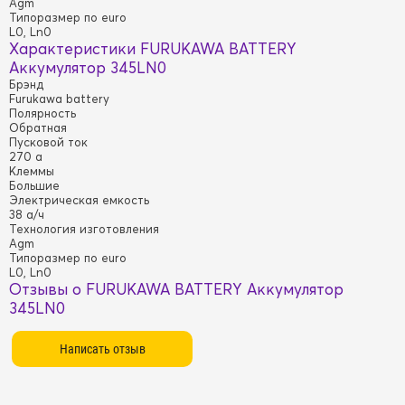
Agm
Типоразмер по euro
L0, Ln0
Характеристики FURUKAWA BATTERY
Аккумулятор 345LN0
Брэнд
Furukawa battery
Полярность
Обратная
Пусковой ток
270 а
Клеммы
Большие
Электрическая емкость
38 а/ч
Технология изготовления
Agm
Типоразмер по euro
L0, Ln0
Отзывы о FURUKAWA BATTERY Аккумулятор
345LN0