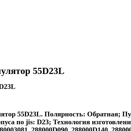
лятор 55D23L
D23L
р 55D23L. Полярность: Обратная; Пуск
пуса по jis: D23; Технология изготовлени
80003081, 288000D090, 288000D140, 288000