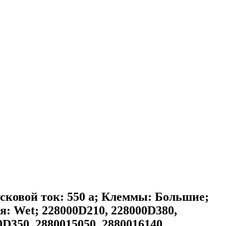
овой ток: 550 а; Клеммы: Большие;
я: Wet; 228000D210, 228000D380,
D350, 2880015050, 2880016140,