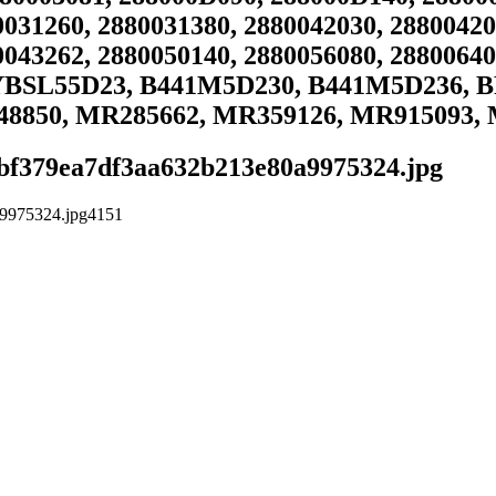
0031260, 2880031380, 2880042030, 28800420
0043262, 2880050140, 2880056080, 28800640
YBSL55D23, B441M5D230, B441M5D236, BP
48850, MR285662, MR359126, MR915093,
/9bf379ea7df3aa632b213e80a9975324.jpg
a9975324.jpg
4
1
5
1