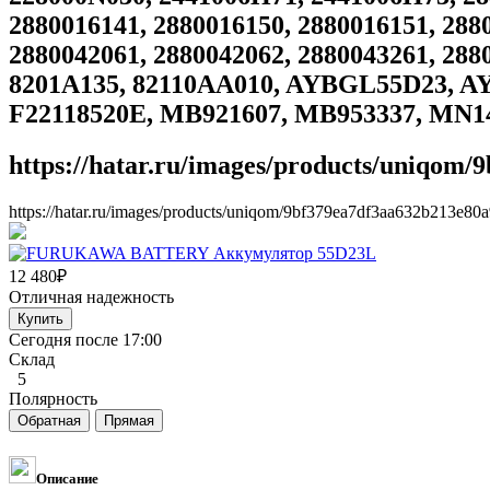
2880016141, 2880016150, 2880016151, 288
2880042061, 2880042062, 2880043261, 288
8201A135, 82110AA010, AYBGL55D23, A
F22118520E, MB921607, MB953337, MN1
https://hatar.ru/images/products/uniqom
https://hatar.ru/images/products/uniqom/9bf379ea7df3aa632b213e80
12 480
₽
Отличная надежность
Сегодня после 17:00
Склад
5
Полярность
Описание