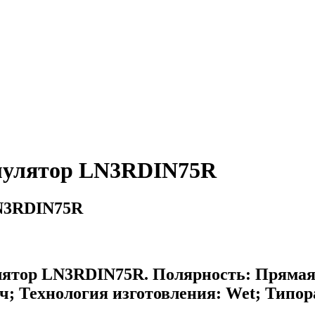
улятор LN3RDIN75R
N3RDIN75R
р LN3RDIN75R. Полярность: Прямая; П
ч; Технология изготовления: Wet; Типора