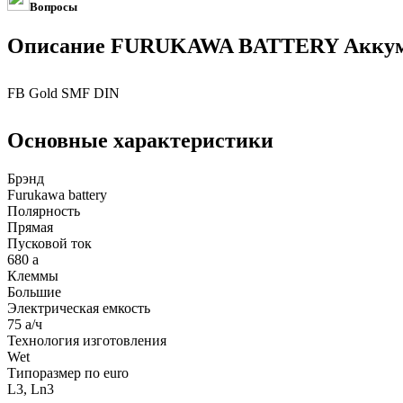
Вопросы
Описание FURUKAWA BATTERY Аккум
FB Gold SMF DIN
Основные характеристики
Брэнд
Furukawa battery
Полярность
Прямая
Пусковой ток
680 а
Клеммы
Большие
Электрическая емкость
75 а/ч
Технология изготовления
Wet
Типоразмер по euro
L3, Ln3