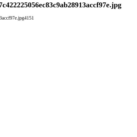
/87c422225056ec83c9ab28913accf97e.jpg
3accf97e.jpg
4
1
5
1