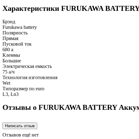
Характеристики FURUKAWA BATTERY
Брэнд
Furukawa battery
Полярность
Прямая
Пусковой ток
680 а
Клеммы
Большие
Электрическая емкость
75 а/ч
Технология изготовления
Wet
Типоразмер по euro
L3, Ln3
Отзывы о FURUKAWA BATTERY Аккум
Отзывов ещё нет