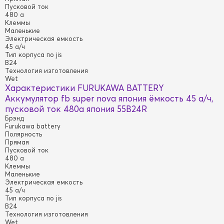
Пусковой ток
480 а
Клеммы
Маленькие
Электрическая емкость
45 а/ч
Тип корпуса по jis
B24
Технология изготовления
Wet
Характеристики FURUKAWA BATTERY
Аккумулятор fb super nova япония ёмкость 45 a/ч,
пусковой ток 480а япония 55B24R
Брэнд
Furukawa battery
Полярность
Прямая
Пусковой ток
480 а
Клеммы
Маленькие
Электрическая емкость
45 а/ч
Тип корпуса по jis
B24
Технология изготовления
Wet