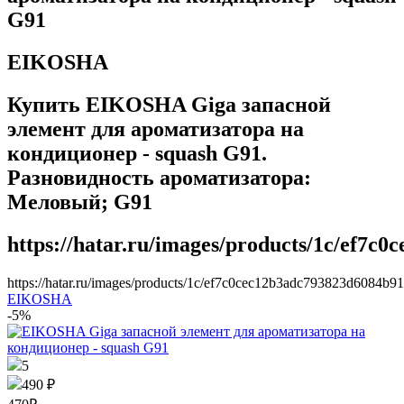
G91
EIKOSHA
Купить EIKOSHA Giga запасной
элемент для ароматизатора на
кондиционер - squash G91.
Разновидность ароматизатора:
Меловый; G91
https://hatar.ru/images/products/1c/ef7c
https://hatar.ru/images/products/1c/ef7c0cec12b3adc793823d6084b9
EIKOSHA
-5%
5
490 ₽