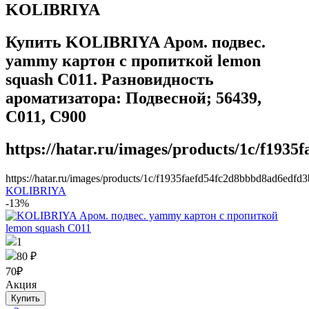
KOLIBRIYA
Купить KOLIBRIYA Аром. подвес.
yammy картон с пропиткой lemon
squash C011. Разновидность
ароматизатора: Подвесной; 56439,
C011, C900
https://hatar.ru/images/products/1c/f193
https://hatar.ru/images/products/1c/f1935faefd54fc2d8bbbd8ad6edfd3
KOLIBRIYA
-13%
1
80 ₽
70
₽
Акция