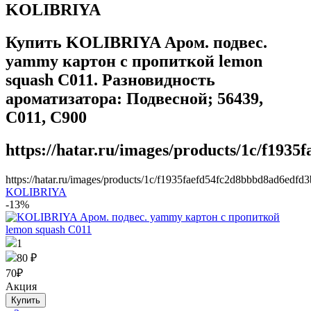
KOLIBRIYA
Купить KOLIBRIYA Аром. подвес.
yammy картон с пропиткой lemon
squash C011. Разновидность
ароматизатора: Подвесной; 56439,
C011, C900
https://hatar.ru/images/products/1c/f193
https://hatar.ru/images/products/1c/f1935faefd54fc2d8bbbd8ad6edfd3
KOLIBRIYA
-13%
1
80 ₽
70
₽
Акция