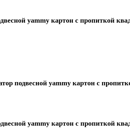
есной yammy картон с пропиткой квадра
р подвесной yammy картон с пропиткой 
есной yammy картон с пропиткой квадра