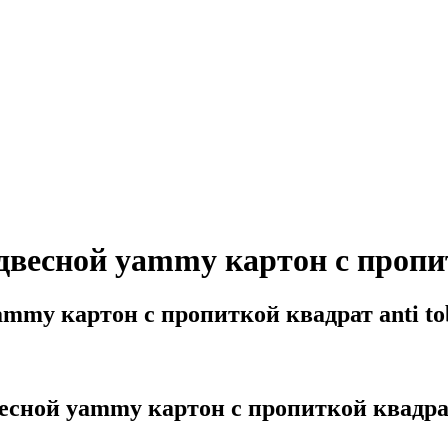
есной yammy картон с пропитк
my картон с пропиткой квадрат anti to
ной yammy картон с пропиткой квадрат a