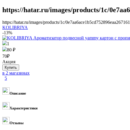
https://hatar.ru/images/products/1c/0e7a
https://hatar.ru/images/products/1c/0e7aa6ace1b5cd752896eaa26716
KOLIBRIYA
-13%
1
80 ₽
70
₽
Акция
в 2 магазинах
5
Описание
Характеристики
Отзывы