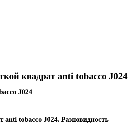
ой квадрат anti tobacco J024
bacco J024
nti tobacco J024. Разновидность