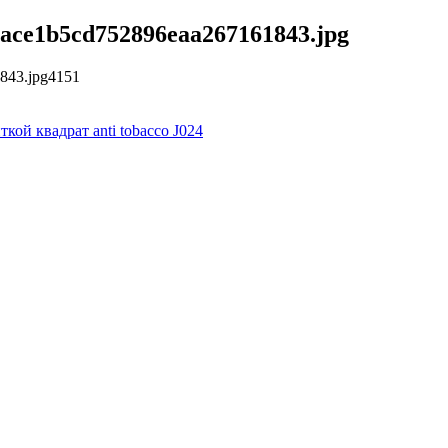
a6ace1b5cd752896eaa267161843.jpg
1843.jpg
4
1
5
1