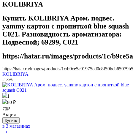
KOLIBRIYA
Купить KOLIBRIYA Аром. подвес.
yammy картон с пропиткой blue squash
C021. Разновидность ароматизатора:
Подвесной; 69299, C021
https://hatar.ru/images/products/1c/b9ce
https://hatar.ru/images/products/1c/b9ce5a91975cd0e8f59bcb65979b
KOLIBRIYA
-13%
1
80 ₽
70
₽
Акция
в 3 магазинах
5