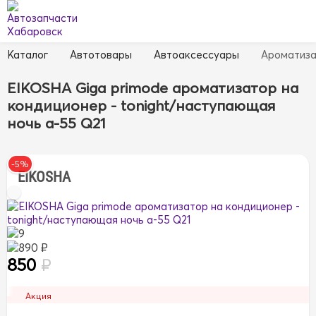
Каталог
Автотовары
Автоаксессуары
Ароматиз
EIKOSHA Giga primode ароматизатор на
кондиционер - tonight/наступающая
ночь a-55 Q21
-5%
EIKOSHA
9
890 ₽
850
₽
Акция