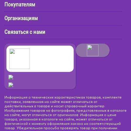
Покупателям
5
0.75
0.75
0.95
0.95
1
1
5
5
6
6
Организациям
Связаться с нами
Информация о технических характеристиках товаров, комплекте
поставки, заявленная на сайте может отличаться от
действительных в товаре и носит справочный характер.
Изображения товаров на фотографиях, представленных в каталоге
на сайте, могут отличаться от оригиналов. Информация о цене
товара, указанная в каталоге на сайте, может отличаться от
фактической к моменту оформления заказа на соответствующий
товар. Убедительная просьба проверять товар при получении.