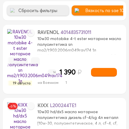
Сбросить фильтры
Вязкость по sae 10w
OL
CASTROL
DIAMOND
DIAMOND
EAGLE
EAGLE
RAVENOL
4014835731011
U
MOBIL
MOBIL
MOLY GREEN
MOLY GREEN
M
10w30 motobike 4-t ester моторное масло
полусинтетика sn
CL
TOTACHI
TOTACHI
TOTAL
TOTAL
TOYOTA
ma2/t903:2006m049rav174 1л
[10w-30, полусинтетическое, 1 л, sn, gf-5,
ma2, мото]
1 390
₽
14
на Военном
1
19 августа
0W-16
0W-16
0W-20
0W-20
0W-30
0W-30
0W-40
KIXX
L200244TE1
-6%
10w30 hd/dx5 масло моторное
5W-40
5W-40
5W-50
5W-50
10W-40
10W-40
полусинтетика дизель cf-4/sg 4л металл
0
15W-50
15W-50
20W-50
20W-50
SAE 50
SAE 50
[10w-30, полусинтетическое, 4 л, cf-4, cf,
коммерческий]