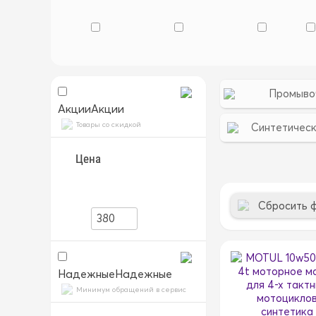
Промыво
Акции
Акции
Товары со скидкой
Синтетичес
Цена
Сбросить 
Надежные
Надежные
Минимум обращений в сервис