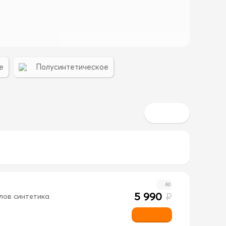
е
Полусинтетическое
60
5 990
₽
лов синтетика