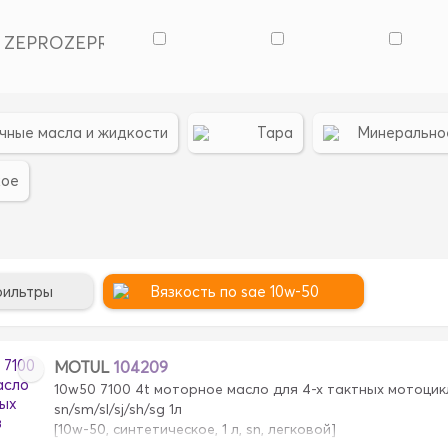
ZEPRO
ZEPRO
чные масла и жидкости
Тара
Минерально
кое
фильтры
Вязкость по sae 10w-50
MOTUL
104209
10w50 7100 4t моторное масло для 4-х тактных мотоцик
sn/sm/sl/sj/sh/sg 1л
[10w-50, синтетическое, 1 л, sn, легковой]