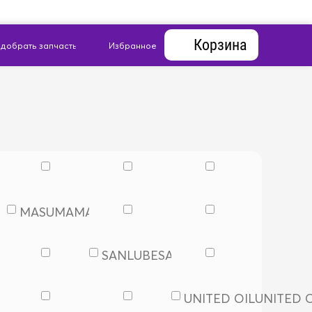
Корзина
MASUMA
MASUMA
SANLUBE
SANLUBE
UNITED OIL
UNITED O