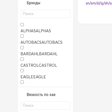
Брэнды
ALPHAS
ALPHAS
AUTOBACS
AUTOBACS
BARDAHL
BARDAHL
CASTROL
CASTROL
EAGLE
EAGLE
ELF
ELF
Вязкость по sae
FQ
FQ
FUCHS
FUCHS