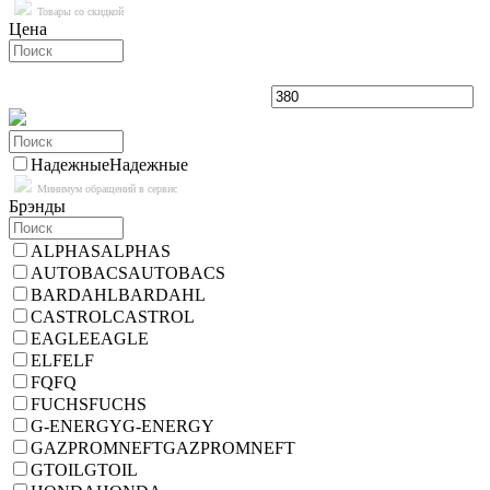
Товары со скидкой
Цена
Надежные
Надежные
Минимум обращений в сервис
Брэнды
ALPHAS
ALPHAS
AUTOBACS
AUTOBACS
BARDAHL
BARDAHL
CASTROL
CASTROL
EAGLE
EAGLE
ELF
ELF
FQ
FQ
FUCHS
FUCHS
G-ENERGY
G-ENERGY
GAZPROMNEFT
GAZPROMNEFT
GTOIL
GTOIL