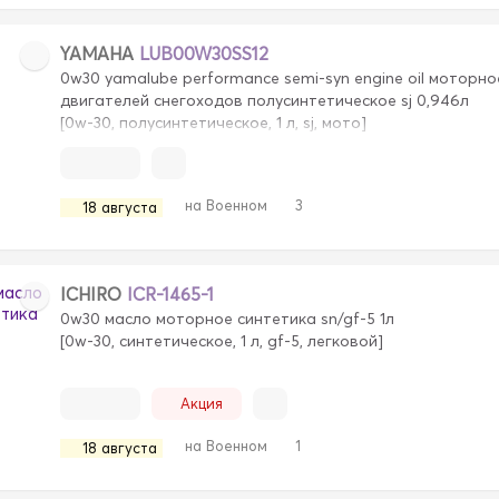
YAMAHA
LUB00W30SS12
0w30 yamalube performance semi-syn engine oil моторн
двигателей снегоходов полусинтетическое sj 0,946л
[0w-30, полусинтетическое, 1 л, sj, мото]
на Военном
3
18 августа
ICHIRO
ICR-1465-1
0w30 масло моторное синтетика sn/gf-5 1л
[0w-30, синтетическое, 1 л, gf-5, легковой]
Акция
на Военном
1
18 августа