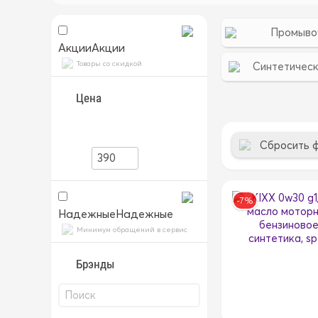
Промыво
Акции
Акции
Товары со скидкой
Синтетичес
Цена
Сбросить 
-7%
Надежные
Надежные
Минимум обращений в сервис
Брэнды