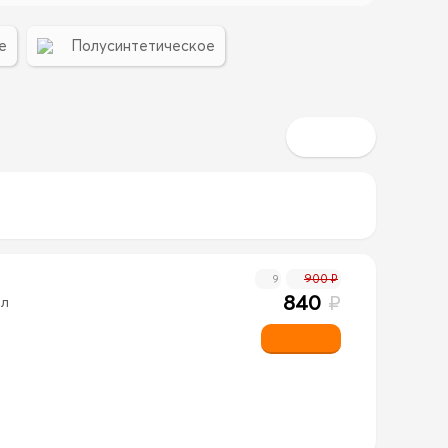
е
Полусинтетическое
900 ₽
9
840
₽
1л