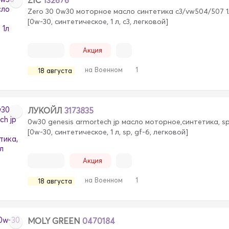
Zero 30 0w30 моторное масло синтетика c3/vw504/507 1
[0w-30, синтетическое, 1 л, c3, легковой]
Акция
на Военном
1
18 августа
ЛУКОЙЛ
3173835
0w30 genesis armortech jp масло моторное,синтетика, sp
[0w-30, синтетическое, 1 л, sp, gf-6, легковой]
Акция
на Военном
1
18 августа
MOLY GREEN
0470184