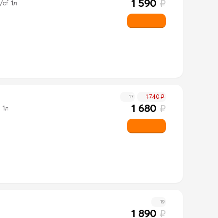
1 590
₽
cf 1л
1 740 ₽
17
1 680
₽
 1л
19
1 890
₽