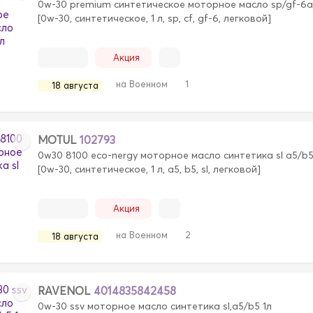
0w-30 premium cинтетическое моторное масло sp/gf-6a/
[0w-30, синтетическое, 1 л, sp, cf, gf-6, легковой]
Акция
на Военном
1
18 августа
MOTUL
102793
0w30 8100 eco-nergy моторное масло синтетика sl a5/b5
[0w-30, синтетическое, 1 л, a5, b5, sl, легковой]
Акция
на Военном
2
18 августа
RAVENOL
4014835842458
0w-30 ssv моторное масло синтетика sl,a5/b5 1л