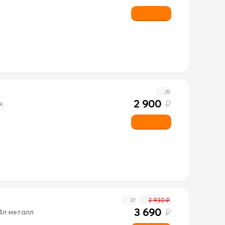
29
2 900
₽
к
3 930 ₽
37
3 690
₽
4л металл