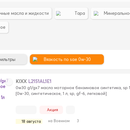
чные масла и жидкости
Тара
Минерально
кое
фильтры
Вязкость по sae 0w-30
KIXX
L2151AL1E1
0w30 g1/gx7 масло моторное бензиновое синтетика, sp 
[0w-30, синтетическое, 1 л, sp, gf-6, легковой]
Акция
на Военном
3
18 августа