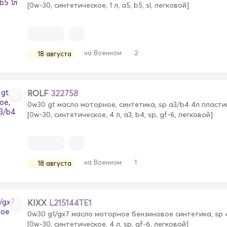
[0w-30, синтетическое, 1 л, a5, b5, sl, легковой]
на Военном
2
18 августа
ROLF
322758
0w30 gt масло моторное, синтетика, sp a3/b4 4л пласти
[0w-30, синтетическое, 4 л, a3, b4, sp, gf-6, легковой]
на Военном
1
18 августа
KIXX
L215144TE1
0w30 g1/gx7 масло моторное бензиновое синтетика, sp 
[0w-30, синтетическое, 4 л, sp, gf-6, легковой]