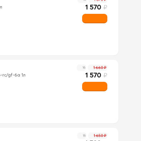
1 570
₽
л
1 660 ₽
16
1 570
₽
-rc/gf-6a 1л
1 650 ₽
16