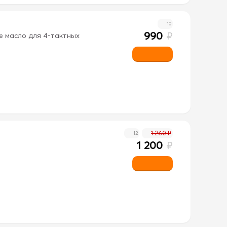
10
990
₽
ое масло для 4-тактных
1 260 ₽
12
1 200
₽