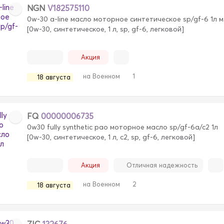
NGN
V182575110
0w-30 a-line масло моторное синтетическое sp/gf-6 1л 
[0w-30, синтетическое, 1 л, sp, gf-6, легковой]
Акция
на Военном
1
18 августа
FQ
00000006735
0w30 fully synthetic pao моторное масло sp/gf-6a/c2 1л
[0w-30, синтетическое, 1 л, c2, sp, gf-6, легковой]
Акция
Отличная надежность
на Военном
2
18 августа
ZIC
132676