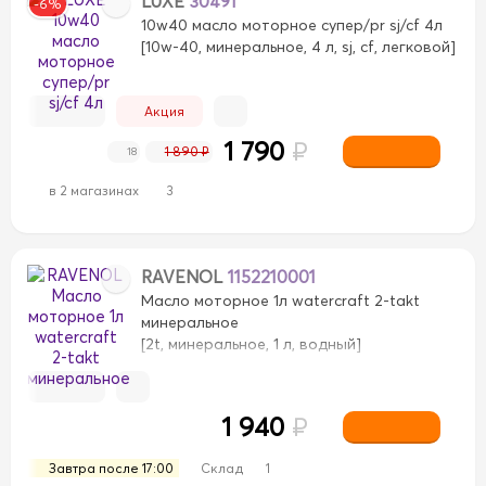
LUXE
30491
-6%
10w40 масло моторное супер/pr sj/cf 4л
[10w-40, минеральное, 4 л, sj, cf, легковой]
Акция
1 790
₽
1 890 ₽
18
в 2 магазинах
3
RAVENOL
1152210001
Масло моторное 1л watercraft 2-takt
минеральное
[2t, минеральное, 1 л, водный]
1 940
₽
Завтра после 17:00
Склад
1