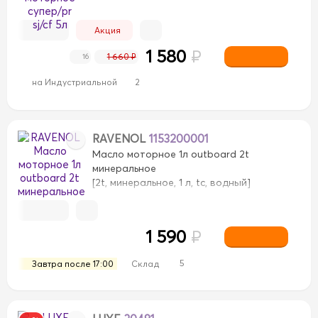
Акция
1 580
₽
1 660 ₽
16
на Индустриальной
2
RAVENOL
1153200001
Масло моторное 1л outboard 2t
минеральное
[2t, минеральное, 1 л, tc, водный]
1 590
₽
5
Завтра после 17:00
Склад