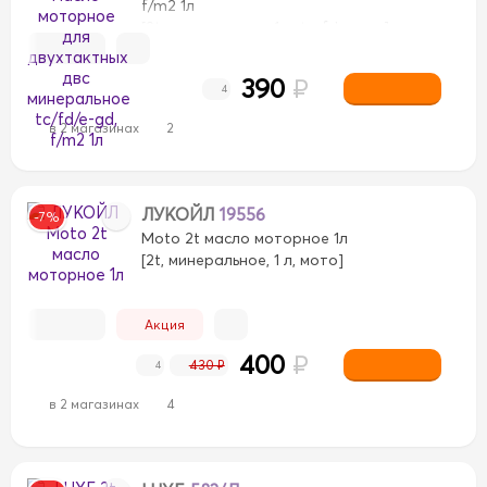
f/m2 1л
[2t, минеральное, 1 л, tc, fd, мото]
390
₽
4
в 2 магазинах
2
ЛУКОЙЛ
19556
-7%
Moto 2t масло моторное 1л
[2t, минеральное, 1 л, мото]
Акция
400
₽
430 ₽
4
в 2 магазинах
4