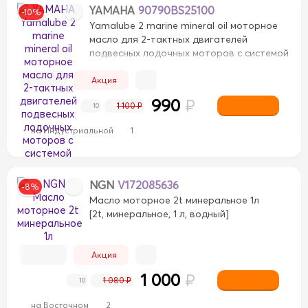
YAMAHA
90790BS25100
-10%
Yamalube 2 marine mineral oil моторное
масло для 2-тактных двигателей
подвесных лодочных моторов с системой
предварительного смешивания
минеральное 1л
Акция
[2t, минеральное, 1 л, водный]
990
₽
1 100 ₽
10
на Индустриальной
1
NGN
V172085636
-8%
Масло моторное 2t минеральное 1л
[2t, минеральное, 1 л, водный]
Акция
1 000
₽
1 080 ₽
10
на Восточном
2