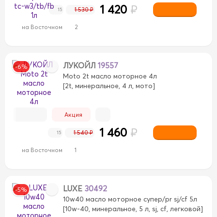
1 420
₽
1 530 ₽
15
на Восточном
2
ЛУКОЙЛ
19557
-6%
Moto 2t масло моторное 4л
[2t, минеральное, 4 л, мото]
Акция
1 460
₽
1 540 ₽
15
на Восточном
1
LUXE
30492
-5%
10w40 масло моторное супер/pr sj/cf 5л
[10w-40, минеральное, 5 л, sj, cf, легковой]