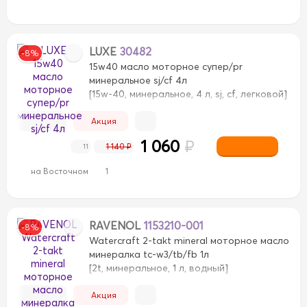
LUXE
30482
-8%
15w40 масло моторное супер/pr
минеральное sj/cf 4л
[15w-40, минеральное, 4 л, sj, cf, легковой]
Акция
1 060
₽
1 140 ₽
11
на Восточном
1
RAVENOL
1153210-001
-8%
Watercraft 2-takt mineral моторное масло
минералка tc-w3/tb/fb 1л
[2t, минеральное, 1 л, водный]
Акция