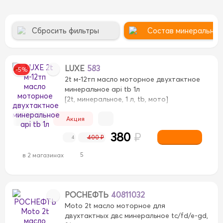
Сбросить фильтры
Состав минеральное
DAHL
BARDAHL
CASTROL
CASTROL
EAGLE
EAGLE
ING
MITASU
MITASU
MITSUBISHI
MITSUBISHI
LUXE
583
-5%
2t м-12тп масло моторное двухтактное
CL
TEBOIL
TEBOIL
TEXACO
TEXACO
TOTACHI
минеральное api tb 1л
[2t, минеральное, 1 л, tb, мото]
Акция
380
₽
400 ₽
4
5
в 2 магазинах
-20
0W-20
0W-30
0W-30
0W-40
0W-40
2T
2T
РОСНЕФТЬ
40811032
W-40
5W-50
5W-50
10W-30
10W-30
10W-40
10W
Moto 2t масло моторное для
0
15W-50
15W-50
20W-50
20W-50
SAE 50
SAE 50
двухтактных двс минеральное tc/fd/e-gd,