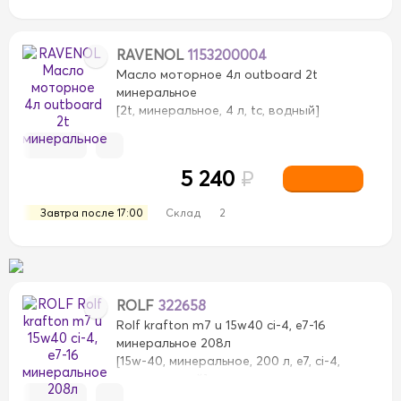
RAVENOL
1153200004
Масло моторное 4л outboard 2t
минеральное
[2t, минеральное, 4 л, tc, водный]
5 240
₽
Завтра после 17:00
Склад
2
ROLF
322658
Rolf krafton m7 u 15w40 ci-4, e7-16
минеральное 208л
[15w-40, минеральное, 200 л, e7, ci-4,
коммерческий]