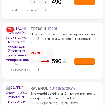
490
₽
SN
SN
SN+
SN+
530 ₽
5
на Индустриальной
2
TOTACHI
1C201
-7%
Niro eco 2-stroke tc-w3 моторное масло
для 2-тактных двигателей, минеральное,
1л
[2t, минеральное, 1 л, водный]
Акция
590
₽
630 ₽
6
5
в 2 магазинах
RAVENOL
4014835729513
Snowmobiles mineral 2t моторное масло
минералка tb fb/049rav157 1л
[2t, минеральное, 1 л, tb, мото]