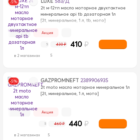
LUXE
583/Д
-5%
5
0.75
0.75
0.95
0.95
1
1
2t м-12тп масло моторное двухтактное
минеральное api tb дозаторная 1л
5
5
6
6
[2t, минеральное, 1 л, tb, мото]
Акция
410
₽
430 ₽
5
5
в 2 магазинах
GAZPROMNEFT
2389906935
-5%
2t moto масло моторное минеральное 1л
[2t, минеральное, 1 л, мото]
Акция
440
₽
460 ₽
5
в 2 магазинах
5