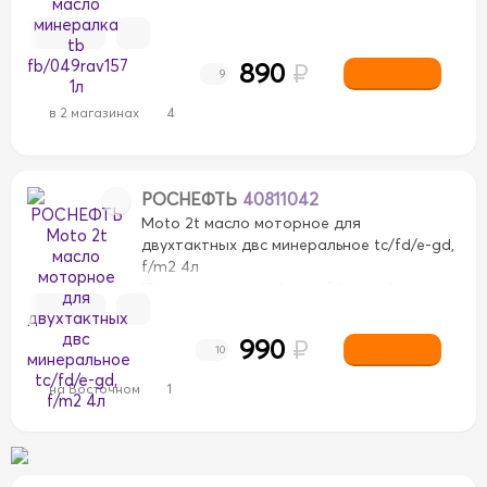
890
₽
9
в 2 магазинах
4
РОСНЕФТЬ
40811042
Moto 2t масло моторное для
двухтактных двс минеральное tc/fd/e-gd,
f/m2 4л
[2t, минеральное, 4 л, tc, fd, мото]
990
₽
10
на Восточном
1