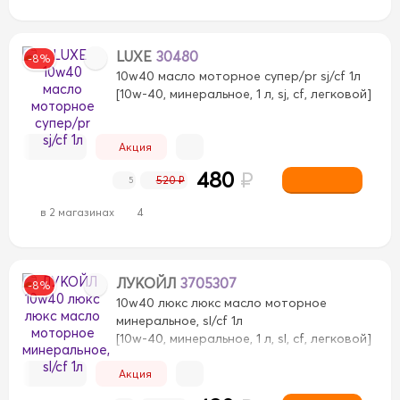
LUXE
30480
-8%
10w40 масло моторное супер/pr sj/cf 1л
[10w-40, минеральное, 1 л, sj, cf, легковой]
B3
B3
B4
B4
Акция
480
₽
C6
C6
E11
E11
520 ₽
5
E9
E9
в 2 магазинах
4
ЛУКОЙЛ
3705307
-8%
10w40 люкс люкс масло моторное
минеральное, sl/cf 1л
[10w-40, минеральное, 1 л, sl, cf, легковой]
Акция
-4
CH-4
CH-4
CI-4
CI-4
CK-4
CK-4