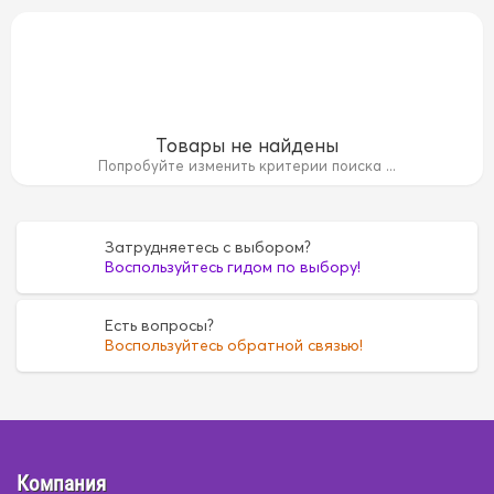
Товары не найдены
Попробуйте изменить критерии поиска ...
Затрудняетесь с выбором?
Воспользуйтесь гидом по выбору!
кантара
Алькантара
Бамбук
Бамбук
Дерево
Де
Есть вопросы?
Воспользуйтесь обратной связью!
азы
велюр
велюр
велюр+экокожа
велюр+экок
экокожа
экокожа
Компания