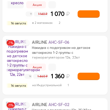
Акция
1 070
₽
1 140 ₽
11
в 2 магазинах
2
16 августа
AIRLINE
AHC-SF-06
-7%
Накидка с подогревом на детское
автокресло 1-2 группы с
терморегулятором 12в, 22вт
[ткань, универсальный]
Акция
1 360
₽
1 460 ₽
14
на Индустриальной
1
16 августа
AIRLINE
AHC-SF-02
-11%
Накидка с подогревом 12в, 35/45вт