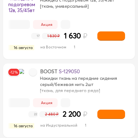
[ткань, универсальный]
Акция
1 630
₽
1 830 ₽
17
на Восточном
1
16 августа
BOOST
S-129050
-12%
Накидки ткань на передние сидения
серый/бежевая нить 2шт
[ткань, для переднего ряда]
вый/Коричневый
Бежевый/Черный
Бежевый/Черн
Акция
ий
Светло-Коричневый
Светло-Коричневый
Сер
2 200
₽
2 480 ₽
22
ежевый
Черный/Бежевый
Черный/Белый
Черный/Б
на Индустриальной
1
16 августа