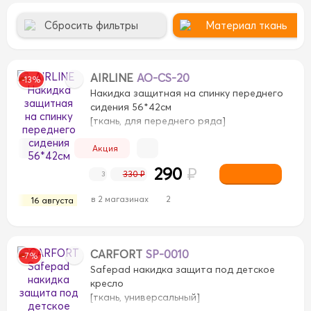
Сбросить фильтры
Материал ткань
AIRLINE
AO-CS-20
-13%
Накидка защитная на спинку переднего
сидения 56*42см
[ткань, для переднего ряда]
Акция
290
₽
330 ₽
3
в 2 магазинах
2
16 августа
к
Бамбук
Дерево
Дерево
Замша
Замша
Иску
Спонжевая
Спонжевая
Стразы
Стразы
вел
окожа
экокожа
CARFORT
SP-0010
-7%
Safepad накидка защита под детское
кресло
[ткань, универсальный]