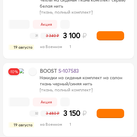
белая нить
[ткань, полный комплект]
Акция
3 100
₽
3 340 ₽
31
на Военном
1
19 августа
BOOST
S-107583
-10%
Накидки на сиденья комплект на салон
ткань черный/синяя нить
[ткань, полный комплект]
вый/Коричневый
Бежевый/Черный
Бежевый/Черн
Акция
ий
Светло-Коричневый
Светло-Коричневый
Сер
3 150
₽
3 480 ₽
32
ежевый
Черный/Бежевый
Черный/Белый
Черный/Б
на Военном
1
19 августа