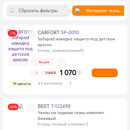
Сбросить фильтры
Материал ткань
CARFORT
SP-0010
-7%
Safepad накидка защита под детское
кресло
[ткань, универсальный]
Акция
1 070
₽
1 140 ₽
11
в 2 магазинах
2
19 августа
к
Бамбук
Дерево
Дерево
Замша
Замша
Иску
Спонжевая
Спонжевая
Стразы
Стразы
вел
окожа
экокожа
BEST
T-122498
-14%
Чехлы на сиденья ткань комплект
бежевый
[ткань, полный комплект]