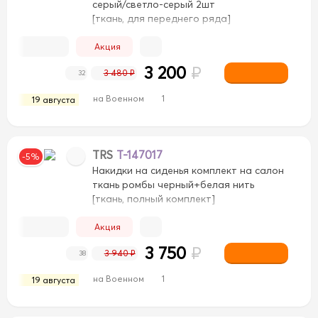
серый/светло-серый 2шт
[ткань, для переднего ряда]
Акция
3 200
₽
3 480 ₽
32
на Военном
1
19 августа
TRS
T-147017
-5%
Накидки на сиденья комплект на салон
ткань ромбы черный+белая нить
[ткань, полный комплект]
Акция
3 750
₽
3 940 ₽
38
на Военном
1
19 августа