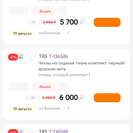
Акция
5 700
₽
5 980 ₽
57
на Военном
1
19 августа
TRS
T-136586
-8%
Чехлы на сиденья ткань комплект черный/
красная нить
[ткань, полный комплект]
Акция
6 000
₽
6 480 ₽
60
на Военном
1
19 августа
TRS
T-136588
-8%