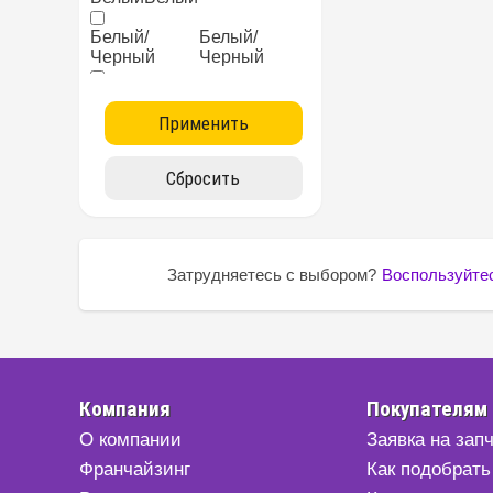
Белый/
Белый/
Черный
Черный
Бирюзовый
Бирюзовый
Бордовый
Бордовый
Желтый
Желтый
ККрасный
ККрасный
Затрудняетесь с выбором?
Воспользуйтес
Коричневый
Коричневый
Коричневый/
Коричневый/
Бежевый
Бежевый
Коричневый/
Коричневый/
Желтый
Желтый
Компания
Покупателям
О компании
Заявка на зап
Коричневый/
Коричневый/
Серый
Серый
Франчайзинг
Как подобрать