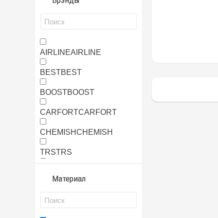
Брэнды
AIRLINE
AIRLINE
BEST
BEST
BOOST
BOOST
CARFORT
CARFORT
CHEMISH
CHEMISH
TRS
TRS
YUNLONG
YUNLONG
Материал