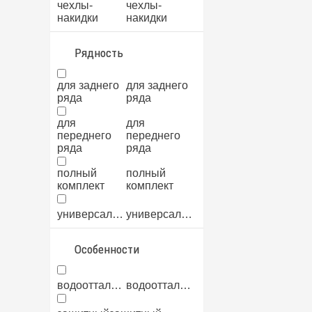
чехлы-
чехлы-
велюр
велюр
накидки
накидки
велюр+экокожа
велюр+экокожа
Рядность
мех
мех
для заднего
для заднего
ткань+экокожа
ткань+экокожа
ряда
ряда
для
для
экокожа
экокожа
переднего
переднего
ряда
ряда
полный
полный
комплект
комплект
универсальный
универсальный
Особенности
водоотталкивающий
водоотталкивающий