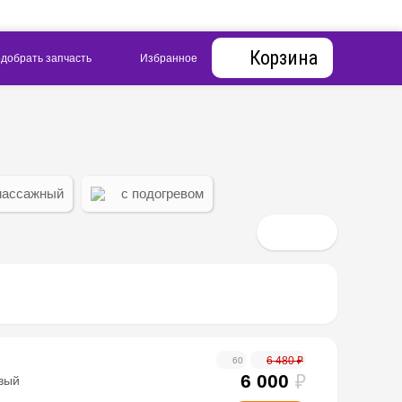
Корзина
массажный
с подогревом
6 480 ₽
60
6 000
₽
евый