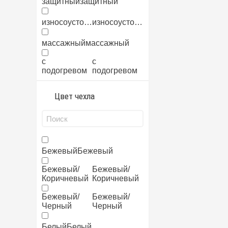
защитный
защитный
износоустойчивый
износоустойчивый
массажный
массажный
с
с
подогревом
подогревом
Цвет чехла
Бежевый
Бежевый
Бежевый/
Бежевый/
Коричневый
Коричневый
Бежевый/
Бежевый/
Черный
Черный
Белый
Белый