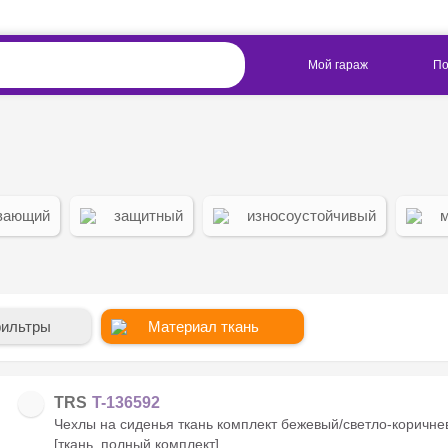
вающий
защитный
износоустойчивый
фильтры
Материал ткань
TRS
T-136592
Чехлы на сиденья ткань комплект бежевый/светло-коричн
[ткань, полный комплект]