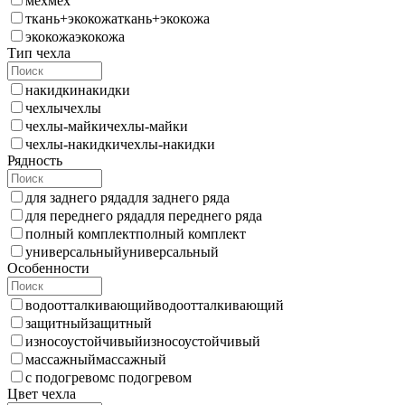
мех
мех
ткань+экокожа
ткань+экокожа
экокожа
экокожа
Тип чехла
накидки
накидки
чехлы
чехлы
чехлы-майки
чехлы-майки
чехлы-накидки
чехлы-накидки
Рядность
для заднего ряда
для заднего ряда
для переднего ряда
для переднего ряда
полный комплект
полный комплект
универсальный
универсальный
Особенности
водоотталкивающий
водоотталкивающий
защитный
защитный
износоустойчивый
износоустойчивый
массажный
массажный
с подогревом
с подогревом
Цвет чехла