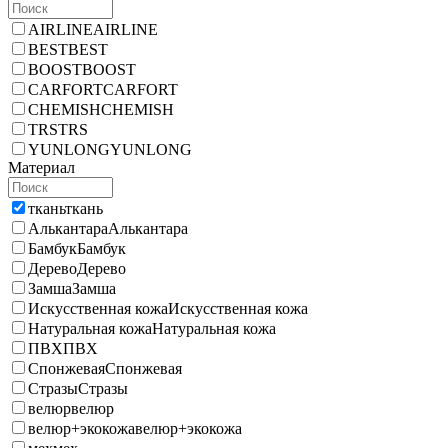
AIRLINE
AIRLINE
BEST
BEST
BOOST
BOOST
CARFORT
CARFORT
CHEMISH
CHEMISH
TRS
TRS
YUNLONG
YUNLONG
Материал
ткань
ткань
Алькантара
Алькантара
Бамбук
Бамбук
Дерево
Дерево
Замша
Замша
Искусственная кожа
Искусственная кожа
Натуральная кожа
Натуральная кожа
ПВХ
ПВХ
Спонжевая
Спонжевая
Стразы
Стразы
велюр
велюр
велюр+экокожа
велюр+экокожа