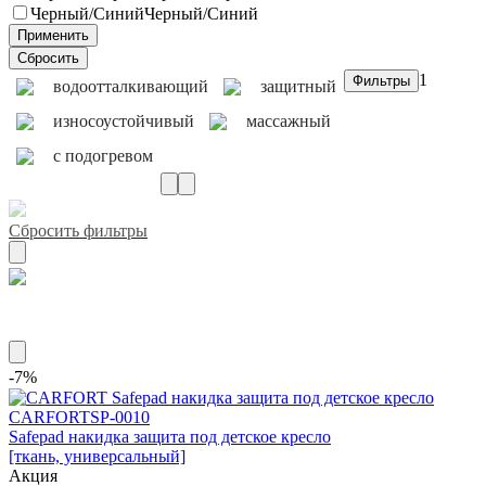
Черный/Синий
Черный/Синий
1
водоотталкивающий
защитный
износоустойчивый
массажный
с подогревом
Сбросить фильтры
Материал ткань
-7%
CARFORT
SP-0010
Safepad накидка защита под детское кресло
[ткань, универсальный]
Акция