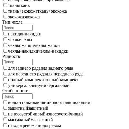
ткань
ткань
ткань+экокожа
ткань+экокожа
экокожа
экокожа
Тип чехла
накидки
накидки
чехлы
чехлы
чехлы-майки
чехлы-майки
чехлы-накидки
чехлы-накидки
Рядность
для заднего ряда
для заднего ряда
для переднего ряда
для переднего ряда
полный комплект
полный комплект
универсальный
универсальный
Особенности
водоотталкивающий
водоотталкивающий
защитный
защитный
износоустойчивый
износоустойчивый
массажный
массажный
с подогревом
с подогревом