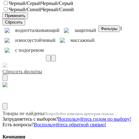
Черный/Серый
Черный/Серый
Черный/Синий
Черный/Синий
1
водоотталкивающий
защитный
износоустойчивый
массажный
с подогревом
Сбросить фильтры
Материал мех
Товары не найдены
Попробуйте изменить критерии поиска ...
Затрудняетесь с выбором?
Воспользуйтесь гидом по выбору!
Есть вопросы?
Воспользуйтесь обратной связью!
Компания