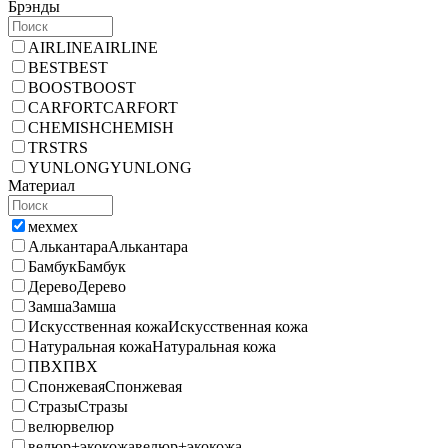
Брэнды
AIRLINE
AIRLINE
BEST
BEST
BOOST
BOOST
CARFORT
CARFORT
CHEMISH
CHEMISH
TRS
TRS
YUNLONG
YUNLONG
Материал
мех
мех
Алькантара
Алькантара
Бамбук
Бамбук
Дерево
Дерево
Замша
Замша
Искусственная кожа
Искусственная кожа
Натуральная кожа
Натуральная кожа
ПВХ
ПВХ
Спонжевая
Спонжевая
Стразы
Стразы
велюр
велюр
велюр+экокожа
велюр+экокожа