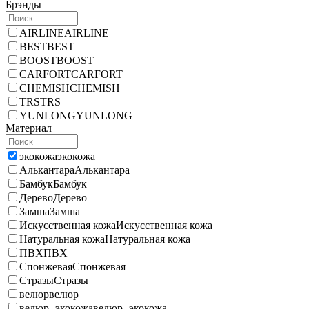
Брэнды
AIRLINE
AIRLINE
BEST
BEST
BOOST
BOOST
CARFORT
CARFORT
CHEMISH
CHEMISH
TRS
TRS
YUNLONG
YUNLONG
Материал
экокожа
экокожа
Алькантара
Алькантара
Бамбук
Бамбук
Дерево
Дерево
Замша
Замша
Искусственная кожа
Искусственная кожа
Натуральная кожа
Натуральная кожа
ПВХ
ПВХ
Спонжевая
Спонжевая
Стразы
Стразы
велюр
велюр
велюр+экокожа
велюр+экокожа