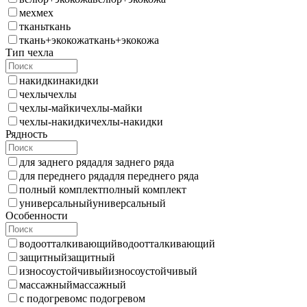
мех
мех
ткань
ткань
ткань+экокожа
ткань+экокожа
Тип чехла
накидки
накидки
чехлы
чехлы
чехлы-майки
чехлы-майки
чехлы-накидки
чехлы-накидки
Рядность
для заднего ряда
для заднего ряда
для переднего ряда
для переднего ряда
полный комплект
полный комплект
универсальный
универсальный
Особенности
водоотталкивающий
водоотталкивающий
защитный
защитный
износоустойчивый
износоустойчивый
массажный
массажный
с подогревом
с подогревом