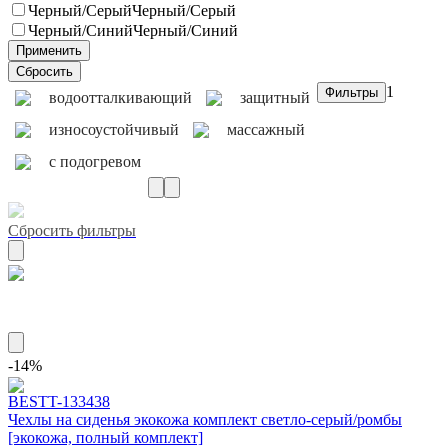
Черный/Серый
Черный/Серый
Черный/Синий
Черный/Синий
1
водоотталкивающий
защитный
износоустойчивый
массажный
с подогревом
Сбросить фильтры
Материал экокожа
-14%
BEST
T-133438
Чехлы на сиденья экокожа комплект светло-серый/ромбы
[экокожа, полный комплект]