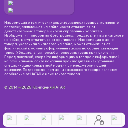
Информация о технических характеристиках товаров, комплекте
поставки, заявленная на сайте может отличаться от
действительных в товаре и носит справочный характер.
Изображения товаров на фотографиях, представленных в каталоге
на сайте, могут отличаться от оригиналов. Информация о цене
товара, указанная в каталоге на сайте, может отличаться от
фактической к моменту оформления заказа на соответствующий
товар. Убедительная просьба проверять товар при получении.
Перед покупкой, сверяйте информацию о товаре с информацией
на официальном сайте компании производителя или уточняйте
спецификацию конкретной модели с менеджером нашей
компании. Подтверждением цены заказанного товара является
сообщение от HATAR о цене такого товара.
© 2014—2026 Компания HATAR
вый/Коричневый
Бежевый/Черный
Бежевый/Черн
ий
Светло-Коричневый
Светло-Коричневый
Сер
ежевый
Черный/Бежевый
Черный/Белый
Черный/Б