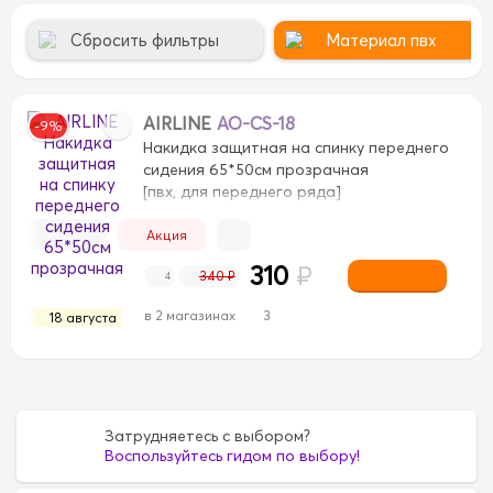
Сбросить фильтры
Материал пвх
AIRLINE
AO-CS-18
-9%
Накидка защитная на спинку переднего
сидения 65*50см прозрачная
[пвх, для переднего ряда]
Акция
310
₽
340 ₽
4
в 2 магазинах
3
18 августа
мбук
Дерево
Дерево
Замша
Замша
Искусс
вая
Спонжевая
Стразы
Стразы
велюр
велюр
экокожа
экокожа
Затрудняетесь с выбором?
Воспользуйтесь гидом по выбору!