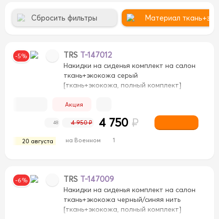
Сбросить фильтры
Материал ткань+эк
TRS
T-147012
-5%
Накидки на сиденья комплект на салон
ткань+экокожа серый
[ткань+экокожа, полный комплект]
Акция
4 750
₽
4 950 ₽
48
на Военном
1
20 августа
ькантара
Бамбук
Бамбук
Дерево
Дерево
З
Спонжевая
Спонжевая
Стразы
Стразы
вел
TRS
T-147009
-6%
Накидки на сиденья комплект на салон
ткань+экокожа черный/синяя нить
[ткань+экокожа, полный комплект]