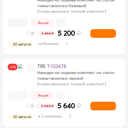
ткань+экокожа бежевый
[ткань+экокожа, полный комплект]
Акция
5 200
₽
5 480 ₽
52
на Военном
1
20 августа
TRS
T-122478
-6%
Накидки на сиденья комплект на салон
ткань+экокожа черный
[ткань+экокожа, полный комплект]
вый/Коричневый
Бежевый/Черный
Бежевый/Черн
Акция
ий
Светло-Коричневый
Светло-Коричневый
Сер
5 640
₽
5 940 ₽
57
ежевый
Черный/Бежевый
Черный/Белый
Черный/Б
в 2 магазинах
2
20 августа