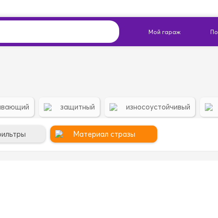
ивающий
защитный
износоустойчивый
фильтры
Материал стразы