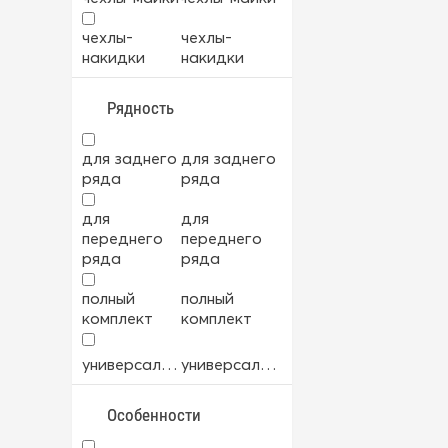
велюр
велюр
чехлы-
чехлы-
накидки
накидки
велюр+экокожа
велюр+экокожа
Рядность
мех
мех
для заднего
для заднего
ткань
ткань
ряда
ряда
для
для
ткань+экокожа
ткань+экокожа
переднего
переднего
ряда
ряда
экокожа
экокожа
полный
полный
комплект
комплект
универсальный
универсальный
Особенности