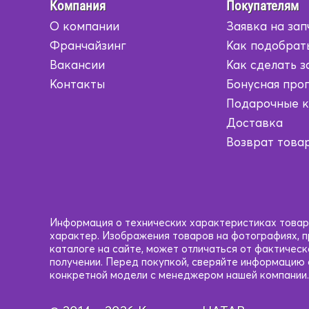
Бежевый
Бежевый
Компания
Покупателям
О компании
Заявка на зап
Коричневый/
Коричневый/
Желтый
Желтый
Франчайзинг
Как подобрат
Вакансии
Как сделать з
Коричневый/
Коричневый/
Контакты
Бонусная про
Серый
Серый
Подарочные 
Коричневый/
Коричневый/
Доставка
Черный
Черный
Возврат това
Кофейный
Кофейный
Красный
Красный
Красный/
Красный/
Информация о технических характеристиках товаро
черный
черный
характер. Изображения товаров на фотографиях, пр
каталоге на сайте, может отличаться от фактичес
получении. Перед покупкой, сверяйте информацию
Рыжий
Рыжий
конкретной модели с менеджером нашей компании.
Светло-
Светло-
Коричневый
Коричневый