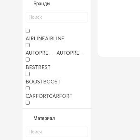
Брэнды
AIRLINE
AIRLINE
AUTOPREMIER
AUTOPREMIER
BEST
BEST
BOOST
BOOST
CARFORT
CARFORT
SKYWAY
SKYWAY
Материал
TRS
TRS