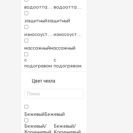
водоотталкивающий
водоотталкивающий
защитный
защитный
износоустойчивый
износоустойчивый
массажный
массажный
с
с
подогревом
подогревом
Цвет чехла
Бежевый
Бежевый
Бежевый/
Бежевый/
Коричневый
Коричневый