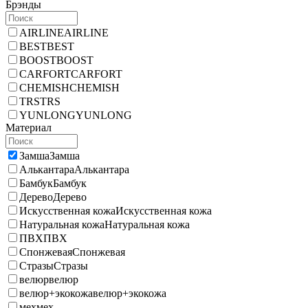
Брэнды
AIRLINE
AIRLINE
BEST
BEST
BOOST
BOOST
CARFORT
CARFORT
CHEMISH
CHEMISH
TRS
TRS
YUNLONG
YUNLONG
Материал
Замша
Замша
Алькантара
Алькантара
Бамбук
Бамбук
Дерево
Дерево
Искусственная кожа
Искусственная кожа
Натуральная кожа
Натуральная кожа
ПВХ
ПВХ
Спонжевая
Спонжевая
Стразы
Стразы
велюр
велюр
велюр+экокожа
велюр+экокожа
мех
мех