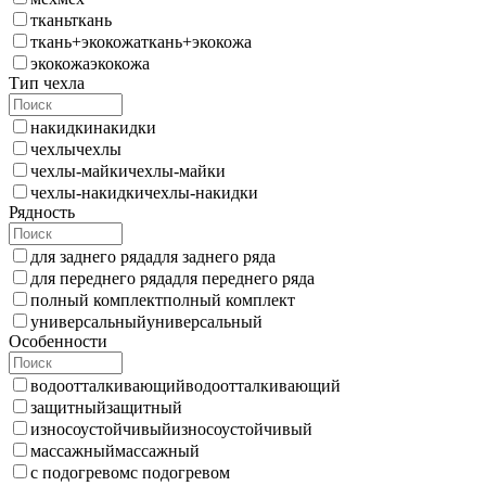
ткань
ткань
ткань+экокожа
ткань+экокожа
экокожа
экокожа
Тип чехла
накидки
накидки
чехлы
чехлы
чехлы-майки
чехлы-майки
чехлы-накидки
чехлы-накидки
Рядность
для заднего ряда
для заднего ряда
для переднего ряда
для переднего ряда
полный комплект
полный комплект
универсальный
универсальный
Особенности
водоотталкивающий
водоотталкивающий
защитный
защитный
износоустойчивый
износоустойчивый
массажный
массажный
с подогревом
с подогревом