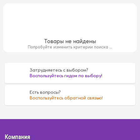
Товары не найдены
Попробуйте изменить критерии поиска ...
Затрудняетесь с выбором?
Воспользуйтесь гидом по выбору!
бук
Бамбук
Дерево
Дерево
Искусственная кож
Есть вопросы?
Воспользуйтесь обратной связью!
азы
велюр
велюр
велюр+экокожа
велюр+экок
экокожа
экокожа
Компания