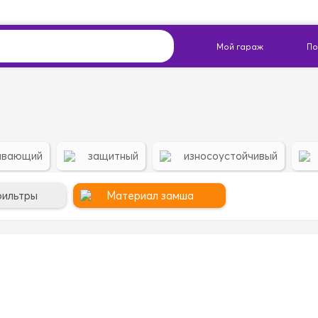
ивающий
защитный
износоустойчивый
фильтры
Материал замша