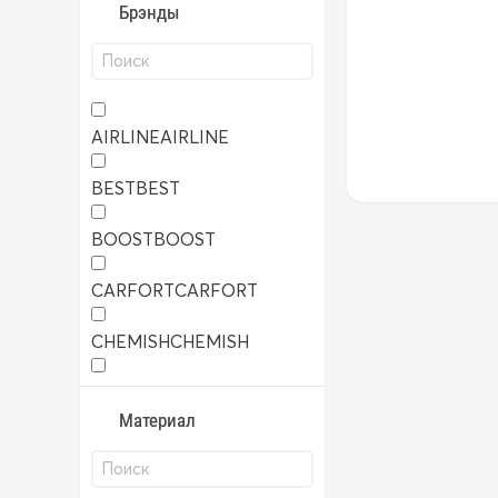
Брэнды
AIRLINE
AIRLINE
BEST
BEST
BOOST
BOOST
CARFORT
CARFORT
CHEMISH
CHEMISH
TRS
TRS
Материал
YUNLONG
YUNLONG