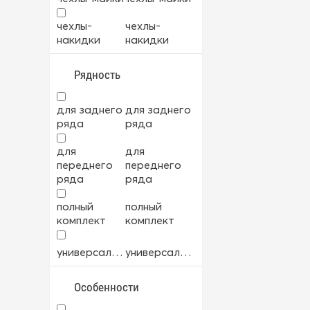
велюр
велюр
чехлы-
чехлы-
накидки
накидки
велюр+экокожа
велюр+экокожа
Рядность
мех
мех
для заднего
для заднего
ткань
ткань
ряда
ряда
для
для
ткань+экокожа
ткань+экокожа
переднего
переднего
ряда
ряда
экокожа
экокожа
полный
полный
комплект
комплект
универсальный
универсальный
Особенности