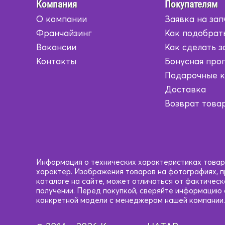
Бежевый
Бежевый
Компания
Покупателям
О компании
Заявка на зап
Коричневый/
Коричневый/
Желтый
Желтый
Франчайзинг
Как подобрат
Вакансии
Как сделать з
Коричневый/
Коричневый/
Контакты
Бонусная про
Серый
Серый
Подарочные 
Коричневый/
Коричневый/
Доставка
Черный
Черный
Возврат това
Кофейный
Кофейный
Красный
Красный
Красный/
Красный/
Информация о технических характеристиках товаро
черный
черный
характер. Изображения товаров на фотографиях, пр
каталоге на сайте, может отличаться от фактичес
получении. Перед покупкой, сверяйте информацию
Рыжий
Рыжий
конкретной модели с менеджером нашей компании.
Светло-
Светло-
Коричневый
Коричневый