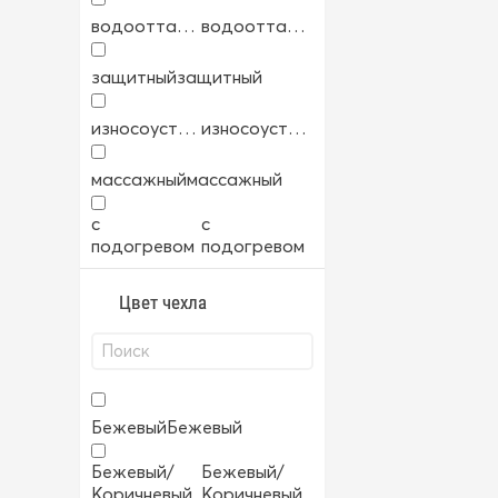
водоотталкивающий
водоотталкивающий
защитный
защитный
износоустойчивый
износоустойчивый
массажный
массажный
с
с
подогревом
подогревом
Цвет чехла
Бежевый
Бежевый
Бежевый/
Бежевый/
Коричневый
Коричневый