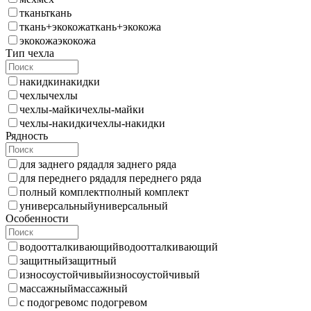
ткань
ткань
ткань+экокожа
ткань+экокожа
экокожа
экокожа
Тип чехла
накидки
накидки
чехлы
чехлы
чехлы-майки
чехлы-майки
чехлы-накидки
чехлы-накидки
Рядность
для заднего ряда
для заднего ряда
для переднего ряда
для переднего ряда
полный комплект
полный комплект
универсальный
универсальный
Особенности
водоотталкивающий
водоотталкивающий
защитный
защитный
износоустойчивый
износоустойчивый
массажный
массажный
с подогревом
с подогревом