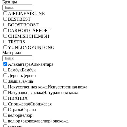
Брэнды
AIRLINE
AIRLINE
BEST
BEST
BOOST
BOOST
CARFORT
CARFORT
CHEMISH
CHEMISH
TRS
TRS
YUNLONG
YUNLONG
Материал
Алькантара
Алькантара
Бамбук
Бамбук
Дерево
Дерево
Замша
Замша
Искусственная кожа
Искусственная кожа
Натуральная кожа
Натуральная кожа
ПВХ
ПВХ
Спонжевая
Спонжевая
Стразы
Стразы
велюр
велюр
велюр+экокожа
велюр+экокожа
мех
мех