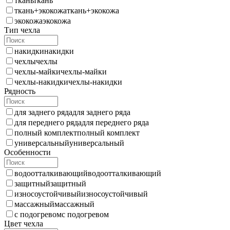
ткань
ткань
ткань+экокожа
ткань+экокожа
экокожа
экокожа
Тип чехла
накидки
накидки
чехлы
чехлы
чехлы-майки
чехлы-майки
чехлы-накидки
чехлы-накидки
Рядность
для заднего ряда
для заднего ряда
для переднего ряда
для переднего ряда
полный комплект
полный комплект
универсальный
универсальный
Особенности
водоотталкивающий
водоотталкивающий
защитный
защитный
износоустойчивый
износоустойчивый
массажный
массажный
с подогревом
с подогревом
Цвет чехла