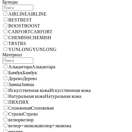
Брэнды
AIRLINE
AIRLINE
BEST
BEST
BOOST
BOOST
CARFORT
CARFORT
CHEMISH
CHEMISH
TRS
TRS
YUNLONG
YUNLONG
Материал
Алькантара
Алькантара
Бамбук
Бамбук
Дерево
Дерево
Замша
Замша
Искусственная кожа
Искусственная кожа
Натуральная кожа
Натуральная кожа
ПВХ
ПВХ
Спонжевая
Спонжевая
Стразы
Стразы
велюр
велюр
велюр+экокожа
велюр+экокожа
мех
мех