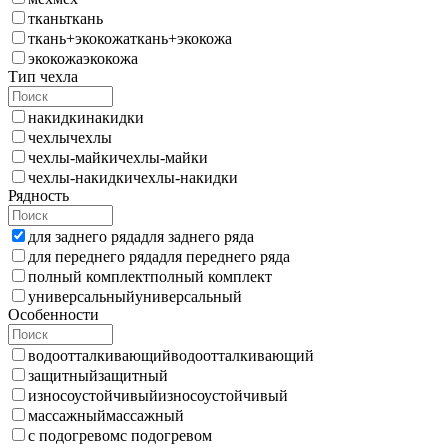
ткань
ткань
ткань+экокожа
ткань+экокожа
экокожа
экокожа
Тип чехла
накидки
накидки
чехлы
чехлы
чехлы-майки
чехлы-майки
чехлы-накидки
чехлы-накидки
Рядность
для заднего ряда
для заднего ряда
для переднего ряда
для переднего ряда
полный комплект
полный комплект
универсальный
универсальный
Особенности
водоотталкивающий
водоотталкивающий
защитный
защитный
износоустойчивый
износоустойчивый
массажный
массажный
с подогревом
с подогревом