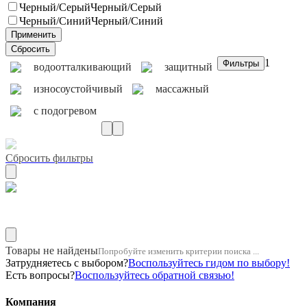
Черный/Серый
Черный/Серый
Черный/Синий
Черный/Синий
1
водоотталкивающий
защитный
износоустойчивый
массажный
с подогревом
Сбросить фильтры
Рядность для заднего ряда
Товары не найдены
Попробуйте изменить критерии поиска ...
Затрудняетесь с выбором?
Воспользуйтесь гидом по выбору!
Есть вопросы?
Воспользуйтесь обратной связью!
Компания