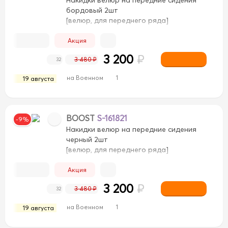
бордовый 2шт
[велюр, для переднего ряда]
Акция
3 200
₽
3 480 ₽
32
на Военном
1
19 августа
BOOST
S-161821
-9%
Накидки велюр на передние сидения
черный 2шт
[велюр, для переднего ряда]
вый/Коричневый
Бежевый/Черный
Бежевый/Черн
Акция
ий
Светло-Коричневый
Светло-Коричневый
Сер
3 200
₽
3 480 ₽
32
ежевый
Черный/Бежевый
Черный/Белый
Черный/Б
на Военном
1
19 августа