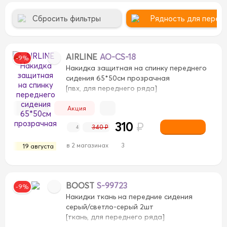
Сбросить фильтры
Рядность для перед
AIRLINE
AO-CS-18
-9%
Накидка защитная на спинку переднего
сидения 65*50см прозрачная
[пвх, для переднего ряда]
Акция
310
₽
340 ₽
4
в 2 магазинах
3
19 августа
рево
Дерево
Замша
Замша
Искусственная кож
азы
велюр
велюр
велюр+экокожа
велюр+экок
экокожа
экокожа
BOOST
S-99723
-9%
Накидки ткань на передние сидения
серый/светло-серый 2шт
[ткань, для переднего ряда]