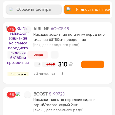
Сбросить фильтры
Рядность для перед
AIRLINE
AO-CS-18
-9%
Накидка защитная на спинку переднего
сидения 65*50см прозрачная
[пвх, для переднего ряда]
Акция
310
₽
340 ₽
4
в 2 магазинах
3
19 августа
рево
Дерево
Замша
Замша
Искусственная кож
азы
велюр
велюр
велюр+экокожа
велюр+экок
экокожа
экокожа
BOOST
S-99723
-9%
Накидки ткань на передние сидения
серый/светло-серый 2шт
[ткань, для переднего ряда]