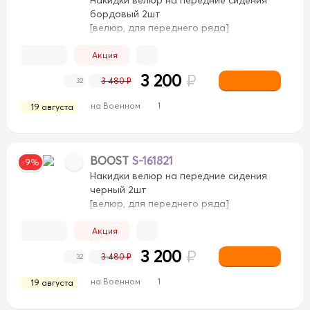
бордовый 2шт
[велюр, для переднего ряда]
Акция
3 200
₽
3 480 ₽
32
на Военном
1
19 августа
BOOST
S-161821
-9%
Накидки велюр на передние сидения
черный 2шт
[велюр, для переднего ряда]
вый/Коричневый
Бежевый/Черный
Бежевый/Черн
Акция
ий
Светло-Коричневый
Светло-Коричневый
Сер
3 200
₽
3 480 ₽
32
ежевый
Черный/Бежевый
Черный/Белый
Черный/Б
на Военном
1
19 августа