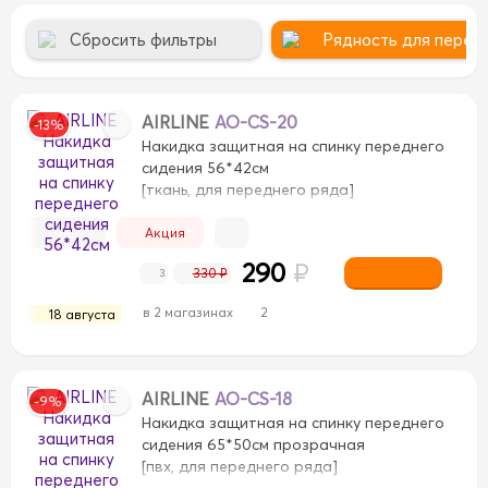
Сбросить фильтры
Рядность для перед
AIRLINE
AO-CS-20
-13%
Накидка защитная на спинку переднего
сидения 56*42см
[ткань, для переднего ряда]
Акция
290
₽
330 ₽
3
в 2 магазинах
2
18 августа
рево
Дерево
Замша
Замша
Искусственная кож
азы
велюр
велюр
велюр+экокожа
велюр+экок
экокожа
экокожа
AIRLINE
AO-CS-18
-9%
Накидка защитная на спинку переднего
сидения 65*50см прозрачная
[пвх, для переднего ряда]