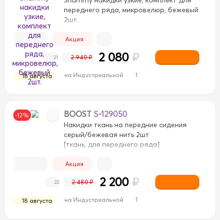
переднего ряда, микровелюр, бежевый
2шт.
[велюр, для переднего ряда]
Акция
2 080
₽
2 940 ₽
21
на Индустриальной
1
18 августа
BOOST
S-129050
-12%
Накидки ткань на передние сидения
серый/бежевая нить 2шт
[ткань, для переднего ряда]
вый/Коричневый
Бежевый/Черный
Бежевый/Черн
Акция
ий
Светло-Коричневый
Светло-Коричневый
Сер
2 200
₽
2 480 ₽
22
ежевый
Черный/Бежевый
Черный/Белый
Черный/Б
на Индустриальной
1
18 августа