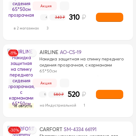
Акция
310
₽
340 ₽
4
в 2 магазинах
3
AIRLINE
AO-CS-19
-11%
Накидка защитная на спинку переднего
сидения прозрачная, с карманами
65*50см
[ткань, для переднего ряда]
Акция
520
₽
580 ₽
6
на Индустриальной
1
18 августа
CARFORT
SM-4334 66191
-30%
Shammy накидки узкие, комплект для